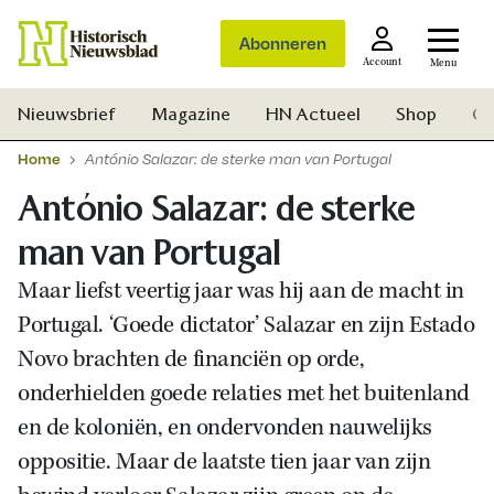
Abonneren
Account
Menu
Nieuwsbrief
Magazine
HN Actueel
Shop
Ge
Home
António Salazar: de sterke man van Portugal
António Salazar: de sterke
man van Portugal
Maar liefst veertig jaar was hij aan de macht in
Portugal. ‘Goede dictator’ Salazar en zijn Estado
Novo brachten de financiën op orde,
onderhielden goede relaties met het buitenland
en de koloniën, en ondervonden nauwelijks
oppositie. Maar de laatste tien jaar van zijn
Zoek