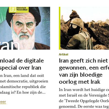
Artikel
load de digitale
Iran geeft zich niet
special over Iran
gewonnen, een erf
van zijn bloedige
n Iran, een land dat ooit
oorlog met Irak
e met democratie, uitgroeien
islamitische republiek die
In Iran wordt het huidige co
ndaag is? En hoe zijn de
met Israël en de Verenigde 
dingen tussen Iran en de
de ‘Tweede Opgelegde Oorl
eer
gde Staten zo explosief
genoemd. De eerste was teg