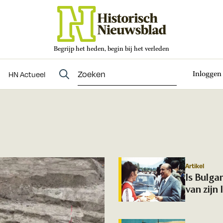
Begrijp het heden, begin bij het verleden
Abonneren
t
Evenementen
HN Actueel
Inloggen
HN Actueel
Artikel
Is Bulga
van zijn