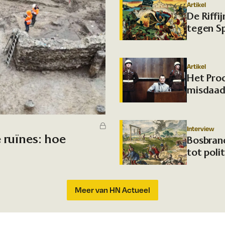
Artikel
De Riffi
tegen S
Artikel
Het Pro
misdaad
Interview
ruïnes: hoe
Bosbran
tot polit
Meer van HN Actueel