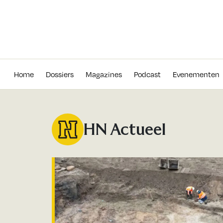
Home
Dossiers
Magazines
Podcas
Home
Dossiers
Magazines
Podcast
Evenementen
HN Actueel