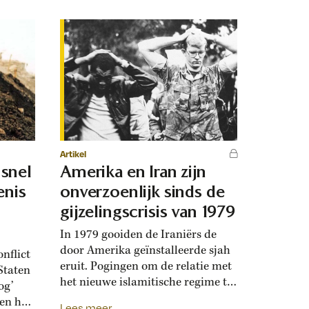
Artikel
 snel
Amerika en Iran zijn
enis
onverzoenlijk sinds de
gijzelingscrisis van 1979
In 1979 gooiden de Iraniërs de
door Amerika geïnstalleerde sjah
nflict
eruit. Pogingen om de relatie met
Staten
het nieuwe islamitische regime te
og’
normaliseren liepen meteen
en het
Lees meer