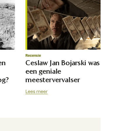
Recensie
en
Ceslaw Jan Bojarski was
een geniale
og?
meestervervalser
Lees meer