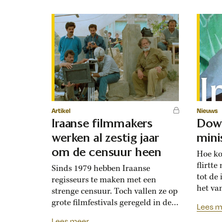
Artikel
Nieuws
Iraanse filmmakers
Down
werken al zestig jaar
mini
om de censuur heen
Hoe ko
flirtt
Sinds 1979 hebben Iraanse
tot de 
regisseurs te maken met een
het va
strenge censuur. Toch vallen ze op
verhou
grote filmfestivals geregeld in de
Lees m
Vereni
prijzen. Hoe kan het dat de
Lees meer