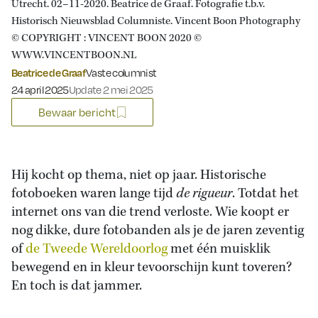
Utrecht. 02–11-2020. Beatrice de Graaf. Fotografie t.b.v.
Historisch Nieuwsblad Columniste. Vincent Boon Photography
© COPYRIGHT : VINCENT BOON 2020 ©
WWW.VINCENTBOON.NL
Beatrice de Graaf
Vaste columnist
Gepubliceerd op:
24 april 2025
Update 2 mei 2025
Bewaar bericht
Hij kocht op thema, niet op jaar. Historische
fotoboeken waren lange tijd
de rigueur
. Totdat het
internet ons van die trend verloste. Wie koopt er
nog dikke, dure fotobanden als je de jaren zeventig
of
de Tweede Wereldoorlog
met één muisklik
bewegend en in kleur tevoorschijn kunt toveren?
En toch is dat jammer.