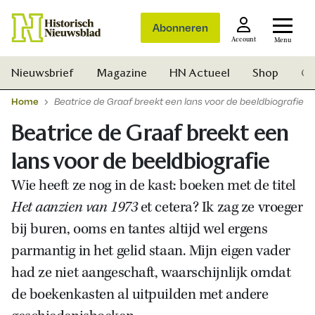
Abonneren
Account
Menu
Nieuwsbrief
Magazine
HN Actueel
Shop
Ge
Home
Beatrice de Graaf breekt een lans voor de beeldbiografie
Beatrice de Graaf breekt een
lans voor de beeldbiografie
Wie heeft ze nog in de kast: boeken met de titel
Het aanzien van 1973
et cetera? Ik zag ze vroeger
bij buren, ooms en tantes altijd wel ergens
parmantig in het gelid staan. Mijn eigen vader
had ze niet aangeschaft, waarschijnlijk omdat
de boekenkasten al uitpuilden met andere
Zoek