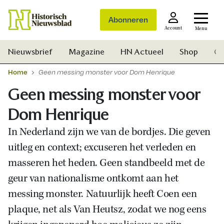
Abonneren
Account
Menu
Nieuwsbrief
Magazine
HN Actueel
Shop
Ge
Home
Geen messing monster voor Dom Henrique
Geen messing monster voor
Dom Henrique
In Nederland zijn we van de bordjes. Die geven
uitleg en context; excuseren het verleden en
masseren het heden. Geen standbeeld met de
geur van nationalisme ontkomt aan het
messing monster. Natuurlijk heeft Coen een
plaque, net als Van Heutsz, zodat we nog eens
Zoek