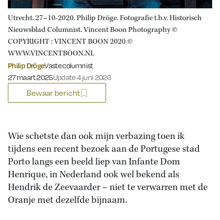
Utrecht. 27–10-2020. Philip Dröge. Fotografie t.b.v. Historisch
Nieuwsblad Columnist. Vincent Boon Photography ©
COPYRIGHT : VINCENT BOON 2020 ©
WWW.VINCENTBOON.NL
Philip Dröge
Vaste columnist
Gepubliceerd op:
27 maart 2025
Update 4 juni 2026
Bewaar bericht
Wie schetste dan ook mijn verbazing toen ik
tijdens een recent bezoek aan de Portugese stad
Porto langs een beeld liep van Infante Dom
Henrique, in Nederland ook wel bekend als
Hendrik de Zeevaarder – niet te verwarren met de
Oranje met dezelfde bijnaam.