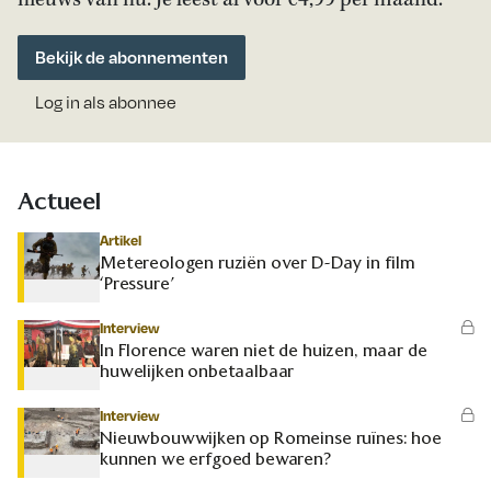
nieuws van nu. Je leest al voor €4,99 per maand.
Bekijk de abonnementen
Log in als abonnee
Actueel
Artikel
Metereologen ruziën over D-Day in film
‘Pressure’
Interview
In Florence waren niet de huizen, maar de
huwelijken onbetaalbaar
Interview
Nieuwbouwwijken op Romeinse ruïnes: hoe
kunnen we erfgoed bewaren?