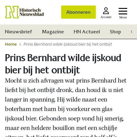
Abonneren
Account
Menu
Nieuwsbrief
Magazine
HN Actueel
Shop
Ge
Home
Prins Bernhard wilde ijskoud bier bij het ontbijt
Prins Bernhard wilde ijskoud
bier bij het ontbijt
Mocht u zich afvragen wat prins Bernhard het
liefst bij het ontbijt dronk, dan houd ik u niet
langer in spanning. Hij wilde naast een
boterham met ham bij voorkeur een glas
ijskoud bier. Gebonden soep vond hij smerig,
maar een heldere bouillon met een schijfje
Zoek