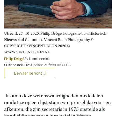
Utrecht. 27–10-2020. Philip Dröge. Fotografie t.b.v. Historisch
Nieuwsblad Columnist. Vincent Boon Photography ©
COPYRIGHT : VINCENT BOON 2020 ©
WWW.VINCENTBOON.NL
Philip Dröge
Vaste columnist
Gepubliceerd op:
20 februari 2025
Update 25 februari 2025
Bewaar bericht
Ik kan u deze wetenswaardigheden mededelen
omdat ze op een lijst staan van prinselijke voor- en
afkeuren, die zijn secretaris in 1975 opstelde als