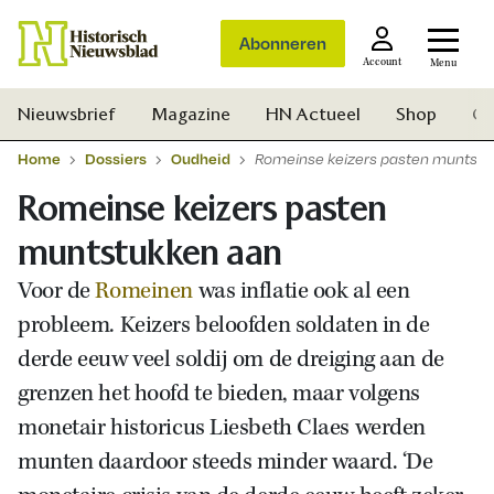
Abonneren
Account
Menu
Nieuwsbrief
Magazine
HN Actueel
Shop
Ge
Home
Dossiers
Oudheid
Romeinse keizers pasten muntstu
Romeinse keizers pasten
muntstukken aan
Voor de
Romeinen
was inflatie ook al een
probleem. Keizers beloofden soldaten in de
derde eeuw veel soldij om de dreiging aan de
grenzen het hoofd te bieden, maar volgens
monetair historicus Liesbeth Claes werden
munten daardoor steeds minder waard. ‘De
Zoek