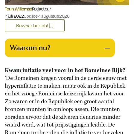
Teun Willemse
Redacteur
Gepubliceerd op:
7 juli 2022
Update 4 augustus 2026
Bewaar bericht
Waarom nu?
Kwam inflatie veel voor in het Romeinse Rijk?
‘De Romeinen kregen vooral in de derde eeuw met
hyperinflatie te maken, maar ook in de Republiek
en het vroege Romeinse keizerrijk kwam het voor.
Zo waren er in de Republiek een groot aantal
bronzen munten in omloop: assen. Die munten
zorgden ervoor dat de zilveren denarius minder
waard werd, wat tot prijsstijgingen leidde. De
Romeinen probeerden die inflatie te verdoezelen