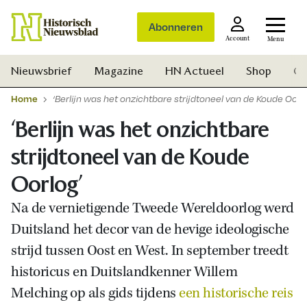
Abonneren
Account
Menu
Nieuwsbrief
Magazine
HN Actueel
Shop
Ge
Home
‘Berlijn was het onzichtbare strijdtoneel van de Koude Oorl
‘Berlijn was het onzichtbare
strijdtoneel van de Koude
Oorlog’
Na de vernietigende Tweede Wereldoorlog werd
Duitsland het decor van de hevige ideologische
strijd tussen Oost en West. In september treedt
historicus en Duitslandkenner Willem
Melching op als gids tijdens
een historische reis
Zoek