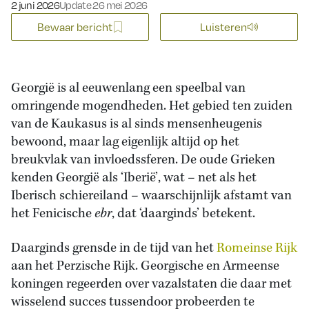
Gepubliceerd op:
2 juni 2026
Update 26 mei 2026
Bewaar bericht
Luisteren
Georgië is al eeuwenlang een speelbal van
omringende mogendheden. Het gebied ten zuiden
van de Kaukasus is al sinds mensenheugenis
bewoond, maar lag eigenlijk altijd op het
breukvlak van invloedssferen. De oude Grieken
kenden Georgië als ‘Iberië’, wat – net als het
Iberisch schiereiland – waarschijnlijk afstamt van
het Fenicische
ebr
, dat ‘daarginds’ betekent.
Daarginds grensde in de tijd van het
Romeinse Rijk
aan het Perzische Rijk. Georgische en Armeense
koningen regeerden over vazalstaten die daar met
wisselend succes tussendoor probeerden te