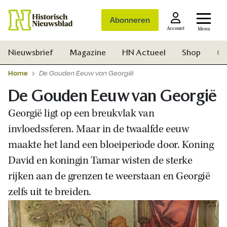
Abonneren
Account
Menu
Nieuwsbrief
Magazine
HN Actueel
Shop
Ge
Home
De Gouden Eeuw van Georgië
De Gouden Eeuw van Georgië
Georgië ligt op een breukvlak van
invloedssferen. Maar in de twaalfde eeuw
maakte het land een bloeiperiode door. Koning
David en koningin Tamar wisten de sterke
rijken aan de grenzen te weerstaan en Georgië
zelfs uit te breiden.
Zoek