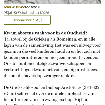
Teun Willemse
Redacteur
Gepubliceerd op:
25 juli 2022
Update 3 april 2026
Bewaar bericht
Kwam abortus vaak voor in de Oudheid?
‘Ja, zowel bij de Grieken als Romeinen, en in alle
lagen van de samenleving. Het was een uitweg voor
gezinnen die veel kinderen hadden en het zich niet
konden permitteren om nog een mond te voeden.
Ook bij buitenechtelijke zwangerschappen en
verkrachtingen kwam het voor, en bij prostituees,
die om de haverklap zwanger raakten.
De Griekse filosoof en bioloog Aristoteles (384-322
v.Chr.) schreef al over de morele implicaties van
het afbreken van een zwangerschap. Hij had