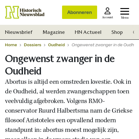
Abonneren
Account
Menu
Nieuwsbrief
Magazine
HN Actueel
Shop
Ge
Home
Dossiers
Oudheid
Ongewenst zwanger in de Oudhei
Ongewenst zwanger in de
Oudheid
Abortus is altijd een omstreden kwestie. Ook in
de Oudheid, al werden zwangerschappen toen
veelvuldig afgebroken. Volgens RMO-
conservator Ruurd Halbertsma nam de Griekse
filosoof Aristoteles een opvallend modern
standpunt in: abortus moest mogelijk zijn,
Zoek