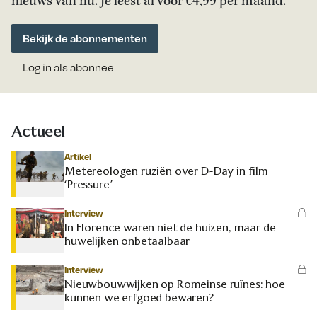
nieuws van nu. Je leest al voor €4,99 per maand.
Bekijk de abonnementen
Log in als abonnee
Actueel
Artikel
Metereologen ruziën over D-Day in film
‘Pressure’
Interview
In Florence waren niet de huizen, maar de
huwelijken onbetaalbaar
Interview
Nieuwbouwwijken op Romeinse ruïnes: hoe
kunnen we erfgoed bewaren?