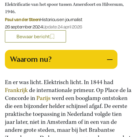
Elektrificatie van het spoor tussen Amersfoort en Hilversum,
1946.
Paul van der Steen
Historicus en journalist
Gepubliceerd op:
26 september 2024
Update 24 april 2026
Bewaar bericht
Waarom nu?
En er was licht. Elektrisch licht. In 1844 had
Frankrijk
de internationale primeur. Op Place de la
Concorde in
Parijs
werd een booglamp ontstoken
die een bijzonder helder schijnsel afgaf. De eerste
praktische toepassing in Nederland volgde tien
jaar later, niet in Amsterdam of in een van de
andere grote steden, maar bij het Brabantse