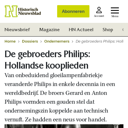
Abonneren
Account
Menu
Nieuwsbrief
Magazine
HN Actueel
Shop
Ge
Home
Dossiers
Ondernemers
De gebroeders Philips: Holla
De gebroeders Philips:
Hollandse kooplieden
Van onbeduidend gloeilampenfabriekje
veranderde Philips in enkele decennia in een
wereldbedrijf. De broers Gerard en Anton
Philips vormden een gouden stel dat
ondernemingszin koppelde aan technisch
vernuft. Ze hadden een neus voor handel.
Zoek