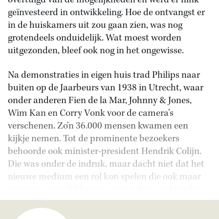
overtuigd van de mogelijkheden en werd er flink
geïnvesteerd in ontwikkeling. Hoe de ontvangst er
in de huiskamers uit zou gaan zien, was nog
grotendeels onduidelijk. Wat moest worden
uitgezonden, bleef ook nog in het ongewisse.
Na demonstraties in eigen huis trad Philips naar
buiten op de Jaarbeurs van 1938 in Utrecht, waar
onder anderen Fien de la Mar, Johnny & Jones,
Wim Kan en Corry Vonk voor de camera’s
verschenen. Zo’n 36.000 mensen kwamen een
kijkje nemen. Tot de prominente bezoekers
behoorde ook minister-president Hendrik Colijn.
Die was onder de indruk, maar dacht niet dat het
nieuwe medium een rol kon spelen die ook maar
enigszins vergelijkbaar was met die van de radio.