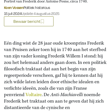
Portret van Frederik door Antoine Pesne, circa 1740.
Koen Vossen
Politiek historicus
Gepubliceerd op:
15 juli 2024
Update 4 augustus 2025
Bewaar bericht
Eén ding wist de 28 jaar oude kroonprins Frederik
van Pruisen zeker toen hij in 1740 aan het sterfbed
van zijn vader koning Frederik Willem I stond: hij
zou het helemaal anders gaan doen. In een politiek
filosofisch traktaat dat aan het begin van zijn
regeerperiode verscheen, gaf hij te kennen dat hij
zich wilde laten leiden door ethische idealen en
verlichte ideeën, zoals die van zijn Franse
penvriend
Voltaire
. De
Anti-Machiavelli
noemde
Frederik het traktaat om aan te geven dat hij zich
distantieerde van de cynische en