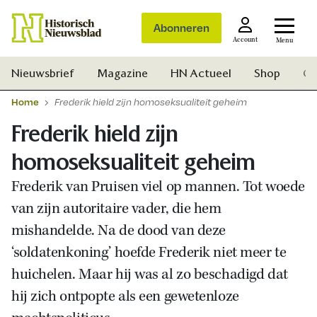
Abonneren
Account
Menu
Nieuwsbrief
Magazine
HN Actueel
Shop
Ge
Home
Frederik hield zijn homoseksualiteit geheim
Frederik hield zijn
homoseksualiteit geheim
Frederik van Pruisen viel op mannen. Tot woede
van zijn autoritaire vader, die hem
mishandelde. Na de dood van deze
‘soldatenkoning’ hoefde Frederik niet meer te
huichelen. Maar hij was al zo beschadigd dat
hij zich ontpopte als een gewetenloze
Zoek