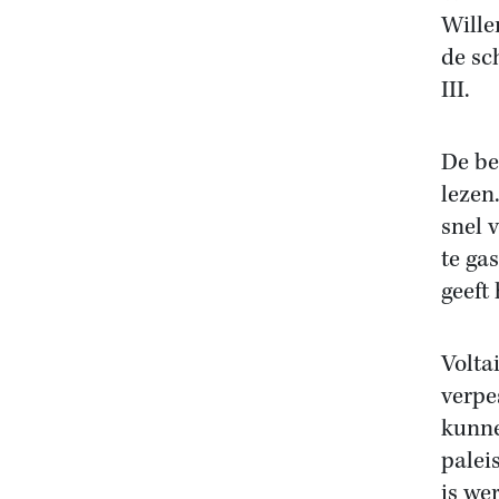
Wille
de sc
III.
De be
lezen
snel 
te ga
geeft
Volta
verpe
kunne
palei
is wer