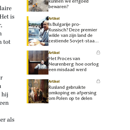
kunnen we erfgoed
bewaren?
laire
Het is
Artikel
,
Is Bulgarije pro-
Russisch? Deze premier
n
wilde van zijn land de
 tot
zestiende Sovjet-staat
maken
Artikel
Het Proces van
Neurenberg: hoe oorlog
een misdaad werd
ir
Artikel
n
Rusland gebruikte
omkoping en afpersing
 hij
om Polen op te delen
leen
er als