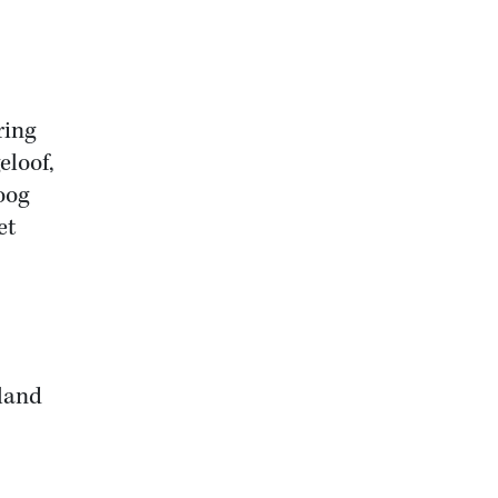
ring
eloof,
oog
et
lland