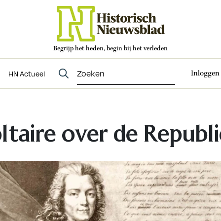
Begrijp het heden, begin bij het verleden
Abonneren
t
Evenementen
HN Actueel
Inloggen
HN Actueel
ltaire over de Republ