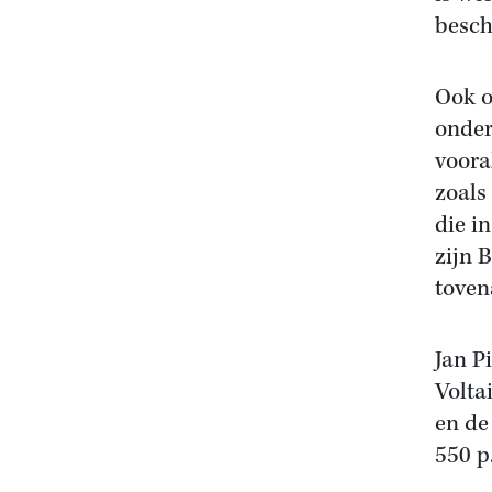
beschi
Ook o
onder
vooral
zoals
die i
zijn 
toven
Jan P
Volta
en de
550 p