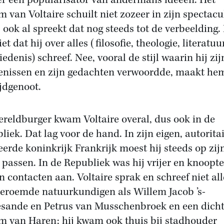
er een popularisator van andermans ideeën. Het
m van Voltaire schuilt niet zozeer in zijn spectacu
, ook al spreekt dat nog steeds tot de verbeelding. 
et dat hij over alles (filosofie, theologie, literatuur
edenis) schreef. Nee, vooral de stijl waarin hij zij
enissen en zijn gedachten verwoordde, maakt hem
ijdgenoot.
ereldburger kwam Voltaire overal, dus ook in de
liek. Dat lag voor de hand. In zijn eigen, autorita
eerde koninkrijk Frankrijk moest hij steeds op zij
n passen. In de Republiek was hij vrijer en knoopte
an contacten aan. Voltaire sprak en schreef niet al
eroemde natuurkundigen als Willem Jacob ’s-
sande en Petrus van Musschenbroek en een dicht
m van Haren; hij kwam ook thuis bij stadhouder