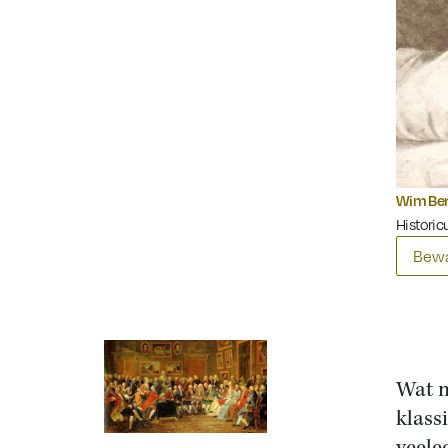
Wim Ber
Historicu
Bewa
Wat m
klass