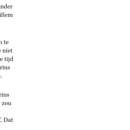
onder
illem
m te
 niet
e tijd
rins
.
rins
n zou
e
f. Dat