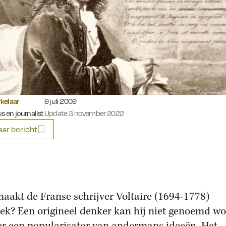
Gepubliceerd op:
kelaar
9 juli 2009
s en journalist
Update 3 november 2022
ar bericht
aakt de Franse schrijver Voltaire (1694-1778)
iek? Een origineel denker kan hij niet genoemd w