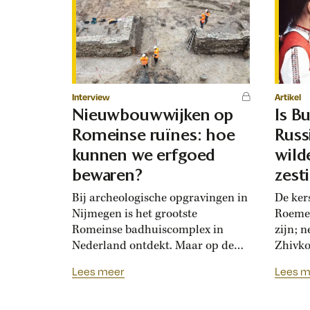
Interview
Artikel
Nieuwbouwwijken op
Is Bu
Romeinse ruïnes: hoe
Russ
kunnen we erfgoed
wild
bewaren?
zest
mak
Bij archeologische opgravingen in
De ker
Nijmegen is het grootste
Roemen
Romeinse badhuiscomplex in
zijn; 
Nederland ontdekt. Maar op de
Zhivko
plek van de opgraving wordt
Russis
Lees meer
Lees m
binnenkort een nieuwe woonwijk
1878. 
gebouwd. Hoogleraar Monique
loyaal
van den Dries legt uit hoe
Bulgaar