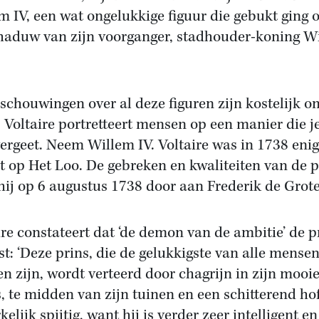
m IV, een wat ongelukkige figuur die gebukt ging 
haduw van zijn voorganger, stadhouder-koning W
schouwingen over al deze figuren zijn kostelijk o
. Voltaire portretteert mensen op een manier die je
vergeet. Neem Willem IV. Voltaire was in 1738 enig
st op Het Loo. De gebreken en kwaliteiten van de p
 hij op 6 augustus 1738 door aan Frederik de Grote
ire constateert dat ‘de demon van de ambitie’ de p
st: ‘Deze prins, die de gelukkigste van alle mense
n zijn, wordt verteerd door chagrijn in zijn mooi
s, te midden van zijn tuinen en een schitterend ho
kelijk spijtig, want hij is verder zeer intelligent en