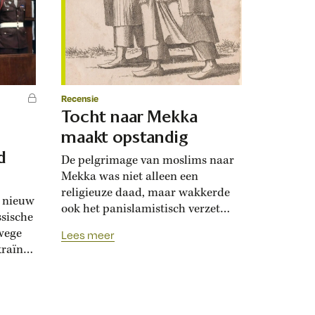
Recensie
Tocht naar Mekka
maakt opstandig
d
De pelgrimage van moslims naar
Mekka was niet alleen een
religieuze daad, maar wakkerde
n nieuw
ook het panislamistisch verzet
ssische
aan. In de negentiende eeuw
wege
Lees meer
vreesden koloniale machten
raïne.
daarom wereldwijde
n in
opstandigheid. Moslims hebben
de religieuze plicht om minstens
s
één keer in hun leven af te reizen
n van