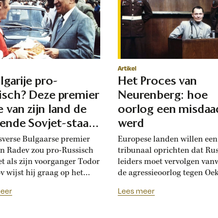
Artikel
lgarije pro-
Het Proces van
isch? Deze premier
Neurenberg: hoe
e van zijn land de
oorlog een misdaa
iende Sovjet-staat
werd
en
sverse Bulgaarse premier
Europese landen willen ee
 Radev zou pro-Russisch
tribunaal oprichten dat Ru
net als zijn voorganger Todor
leiders moet vervolgen van
v wijst hij graag op het
de agressieoorlog tegen Oek
che bevrijdingsverhaal van
Tachtig jaar geleden werde
eer
Lees meer
Die vroegere premier was zo
Neurenberg voor het eerst
 aan het Kremlin, dat hij de
politieke en militaire leider
se soevereiniteit inzette in
veroordeeld voor het voere