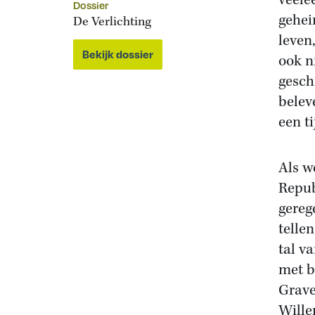
veele
Dossier
gehei
De Verlichting
leven
Bekijk dossier
ook ni
geschi
belev
een t
Als w
Repub
gereg
telle
tal v
met b
Grave
Wille