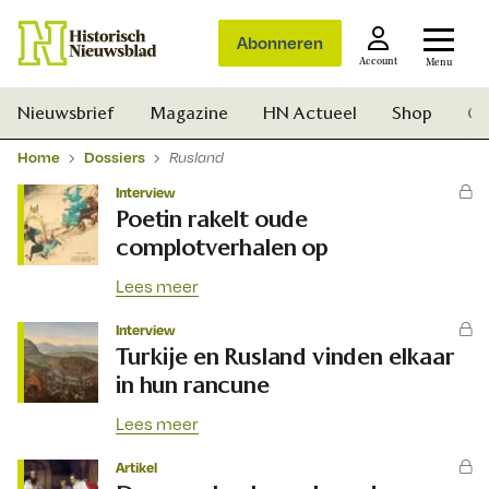
Abonneren
Account
Menu
Nieuwsbrief
Magazine
HN Actueel
Shop
Ge
Home
Dossiers
Rusland
Interview
Poetin rakelt oude
complotverhalen op
Lees meer
Interview
Turkije en Rusland vinden elkaar
in hun rancune
Lees meer
Artikel
Zoek