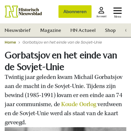
Abonneren
Account
Menu
Nieuwsbrief
Magazine
HN Actueel
Shop
Ge
Home
Gorbatsjov en het einde van de Sovjet-Unie
Gorbatsjov en het einde van
de Sovjet-Unie
Twintig jaar geleden kwam Michail Gorbatsjov
aan de macht in de Sovjet-Unie. Tijdens zijn
bewind (1985-1991) kwam er een einde aan 74
jaar communisme, de
Koude Oorlog
verdween
en de Sovjet-Unie werd als staat van de kaart
geveegd.
Zoek