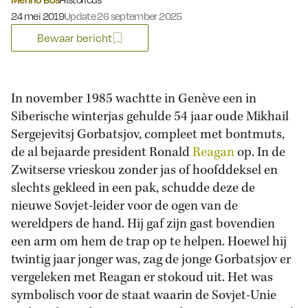
Gepubliceerd op:
24 mei 2019
Update 26 september 2025
Bewaar bericht
In november 1985 wachtte in Genève een in
Siberische winterjas gehulde 54 jaar oude Mikhail
Sergejevitsj Gorbatsjov, compleet met bontmuts,
de al bejaarde president Ronald
Reagan
op. In de
Zwitserse vrieskou zonder jas of hoofddeksel en
slechts gekleed in een pak, schudde deze de
nieuwe Sovjet-leider voor de ogen van de
wereldpers de hand. Hij gaf zijn gast bovendien
een arm om hem de trap op te helpen. Hoewel hij
twintig jaar jonger was, zag de jonge Gorbatsjov er
vergeleken met Reagan er stokoud uit. Het was
symbolisch voor de staat waarin de Sovjet-Unie