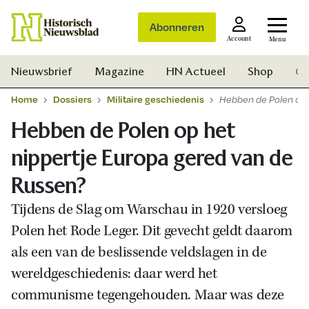
Abonneren
Account
Menu
Nieuwsbrief
Magazine
HN Actueel
Shop
Ge
Home
Dossiers
Militaire geschiedenis
Hebben de Polen op 
Hebben de Polen op het
nippertje Europa gered van de
Russen?
Tijdens de Slag om Warschau in 1920 versloeg
Polen het Rode Leger. Dit gevecht geldt daarom
als een van de beslissende veldslagen in de
wereldgeschiedenis: daar werd het
communisme tegengehouden. Maar was deze
Zoek