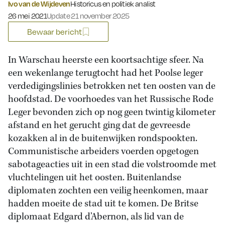
Ivo van de Wijdeven
Historicus en politiek analist
Gepubliceerd op:
26 mei 2021
Update 21 november 2025
Bewaar bericht
In Warschau heerste een koortsachtige sfeer. Na
een wekenlange terugtocht had het Poolse leger
verdedigingslinies betrokken net ten oosten van de
hoofdstad. De voorhoedes van het Russische Rode
Leger bevonden zich op nog geen twintig kilometer
afstand en het gerucht ging dat de gevreesde
kozakken al in de buitenwijken rondspookten.
Communistische arbeiders voerden opgetogen
sabotageacties uit in een stad die volstroomde met
vluchtelingen uit het oosten. Buitenlandse
diplomaten zochten een veilig heenkomen, maar
hadden moeite de stad uit te komen. De Britse
diplomaat Edgard d’Abernon, als lid van de