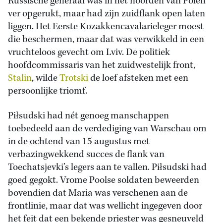
Russische generaal was in het noorden van Polen
ver opgerukt, maar had zijn zuidflank open laten
liggen. Het Eerste Kozakkencavalarieleger moest
die beschermen, maar dat was verwikkeld in een
vruchteloos gevecht om Lviv. De politiek
hoofdcommissaris van het zuidwestelijk front,
Stalin
, wilde
Trotski
de loef afsteken met een
persoonlijke triomf.
Piłsudski had nét genoeg manschappen
toebedeeld aan de verdediging van Warschau om
in de ochtend van 15 augustus met
verbazingwekkend succes de flank van
Toechatsjevki’s legers aan te vallen. Piłsudski had
goed gegokt. Vrome Poolse soldaten beweerden
bovendien dat Maria was verschenen aan de
frontlinie, maar dat was wellicht ingegeven door
het feit dat een bekende priester was gesneuveld