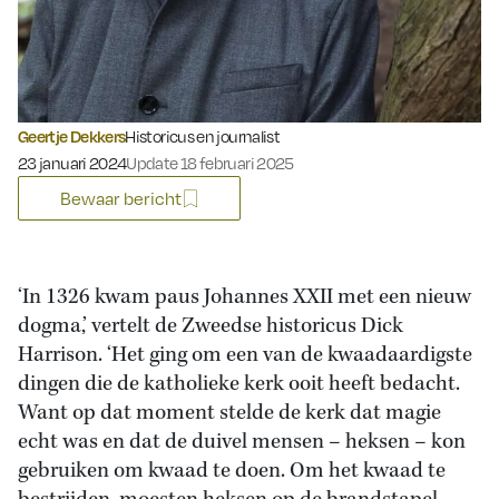
Geertje Dekkers
Historicus en journalist
Gepubliceerd op:
23 januari 2024
Update 18 februari 2025
Bewaar bericht
‘In 1326 kwam paus Johannes XXII met een nieuw
dogma,’ vertelt de Zweedse historicus Dick
Harrison. ‘Het ging om een van de kwaadaardigste
dingen die de katholieke kerk ooit heeft bedacht.
Want op dat moment stelde de kerk dat magie
echt was en dat de duivel mensen – heksen – kon
gebruiken om kwaad te doen. Om het kwaad te