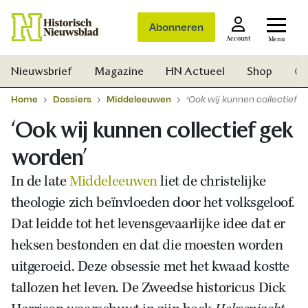
Abonneren
Account
Menu
Nieuwsbrief
Magazine
HN Actueel
Shop
Ge
Home
Dossiers
Middeleeuwen
‘Ook wij kunnen collectief 
‘Ook wij kunnen collectief gek
worden’
In de late
Middeleeuwen
liet de christelijke
theologie zich beïnvloeden door het volksgeloof.
Dat leidde tot het levensgevaarlijke idee dat er
heksen bestonden en dat die moesten worden
uitgeroeid. Deze obsessie met het kwaad kostte
tallozen het leven. De Zweedse historicus Dick
Zoek