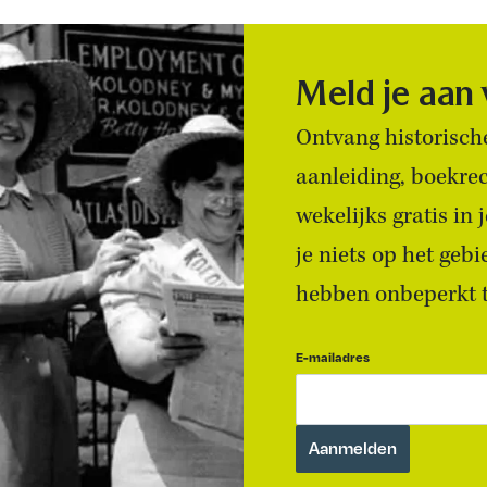
Meld je aan
Ontvang historische
aanleiding, boekre
wekelijks gratis in
je niets op het geb
hebben onbeperkt to
E-mailadres