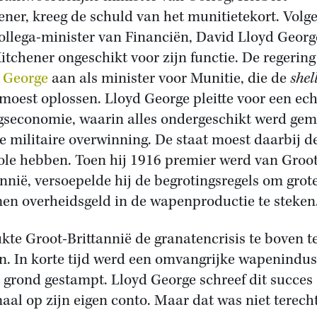
ener, kreeg de schuld van het munitietekort. Volg
collega-minister van Financiën, David Lloyd Georg
itchener ongeschikt voor zijn functie. De regerin
 George
aan als minister voor Munitie, die de
shel
moest oplossen. Lloyd George pleitte voor een ech
gseconomie, waarin alles ondergeschikt werd ge
e militaire overwinning. De staat moest daarbij d
ole hebben. Toen hij 1916 premier werd van Groot
annië, versoepelde hij de begrotingsregels om grot
n overheidsgeld in de wapenproductie te steken
ukte Groot-Brittannië de granatencrisis te boven t
. In korte tijd werd een omvangrijke wapenindus
e grond gestampt. Lloyd George schreef dit succes
aal op zijn eigen conto. Maar dat was niet terecht