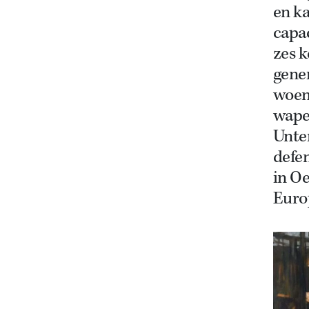
en ka
capac
zes k
gene
woen
wapen
Unter
defen
in Oe
Euro