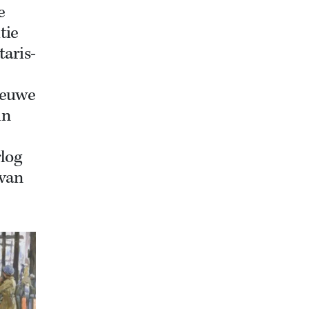
e
tie
taris-
ieuwe
in
rlog
 van