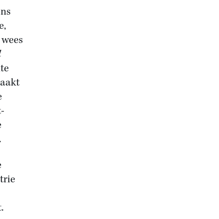
ens
e,
g wees
l
te
maakt
e
-
e
.
e
trie
.