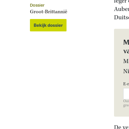
leger
Dossier
Auber
Groot-Brittannië
Duits
Bekijk dossier
M
v
Me
N
E-
Ont
gra
De ve