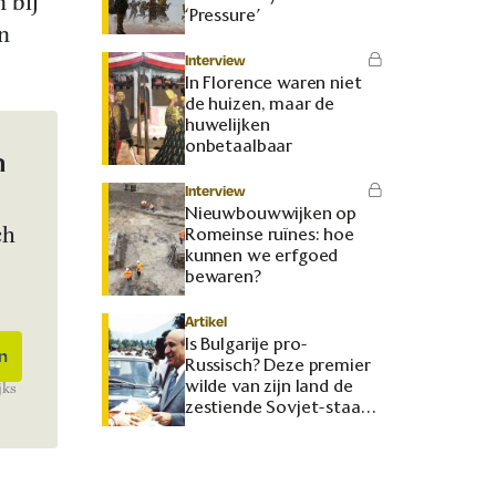
 bij
‘Pressure’
n
Interview
In Florence waren niet
de huizen, maar de
huwelijken
onbetaalbaar
n
Interview
Nieuwbouwwijken op
ch
Romeinse ruïnes: hoe
kunnen we erfgoed
bewaren?
Artikel
Is Bulgarije pro-
Russisch? Deze premier
wilde van zijn land de
jks
zestiende Sovjet-staat
maken