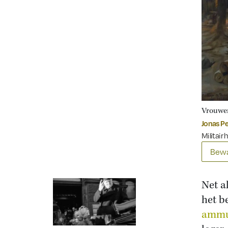
Vrouwen
Jonas Pe
Militair 
Bewa
Net a
het b
ammu