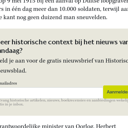
 op 9 mei 1915 bij een aanval op Duitse loopgraven
s in één dag meer dan 10.000 soldaten, terwijl aa
e kant nog geen duizend man sneuvelden.
eer historische context bij het nieuws va
andaag?
ld je aan voor de gratis nieuwsbrief van Historis
ieuwsblad.
mailadres
vang historische artikelen, nieuws, boekrecensies en aanbiedingen wekeli
tis in je inbox.
rantwoordelijke minister van Oorlog, Herbert