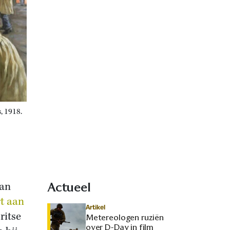
, 1918.
aan
Actueel
rt aan
Artikel
ritse
Metereologen ruziën
over D-Day in film