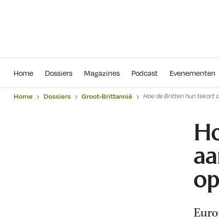
Home
Dossiers
Magazines
Podcas
Home
Dossiers
Magazines
Podcast
Evenementen
Home
Dossiers
Groot-Brittannië
Hoe de Britten hun tekort 
Ho
aa
op
Euro