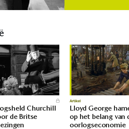
ë
Artikel
ogsheld Churchill
Lloyd George ham
oor de Britse
op het belang van 
iezingen
oorlogseconomie