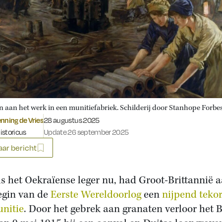
 aan het werk in een munitiefabriek. Schilderij door Stanhope Forbes
Gepubliceerd op:
nning de Vries
28 augustus 2025
historicus
Update 26 september 2025
ar bericht
ls het Oekraïense leger nu, had Groot-Brittannië 
egin van de
Eerste Wereldoorlog
een
nijpend teko
nitie
. Door het gebrek aan granaten verloor het B