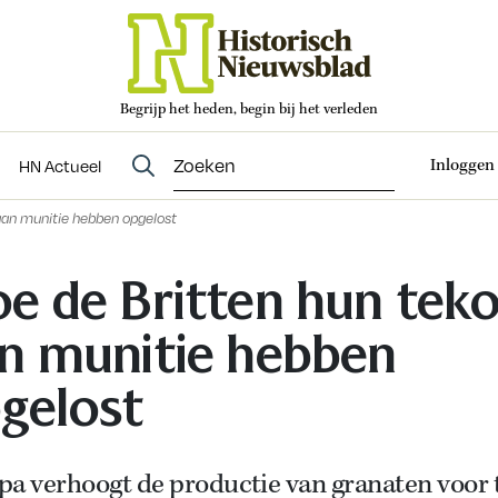
Begrijp het heden, begin bij het verleden
Abonneren
t
Evenementen
HN Actueel
Inloggen
HN Actueel
aan munitie hebben opgelost
e de Britten hun teko
n munitie hebben
gelost
pa verhoogt de productie van granaten voor 