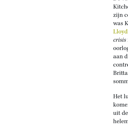
Kitch
zijn 
was K
Lloyd
crisis
oorlo
aan d
contr
Britt
somme
Het l
komen
uit d
helem