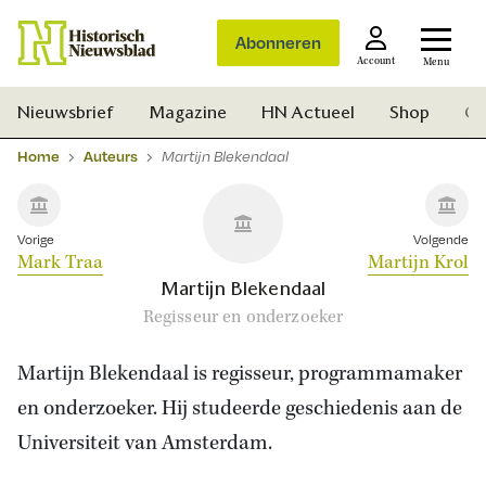
Abonneren
Account
Menu
Nieuwsbrief
Magazine
HN Actueel
Shop
Ge
Home
Auteurs
Martijn Blekendaal
Vorige
Volgende
Mark Traa
Martijn Krol
Martijn Blekendaal
Regisseur en onderzoeker
Martijn Blekendaal is regisseur, programmamaker
en onderzoeker. Hij studeerde geschiedenis aan de
Universiteit van Amsterdam.
Zoek