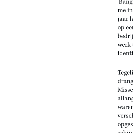
'Bang
me in
jaar 
op ee
bedri
werk 
ident
Tegeli
drang
Missc
allan
waren
versc
opges