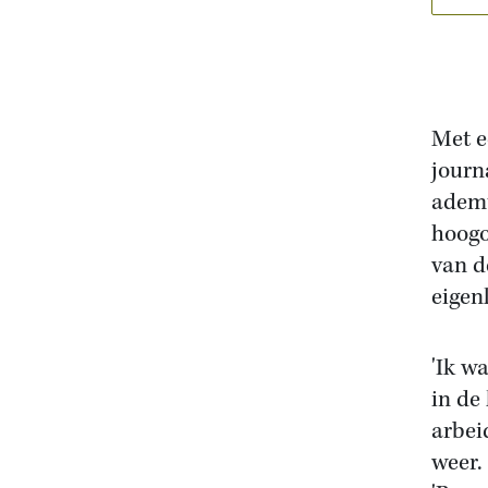
Met e
journ
ademt
hoogo
van d
eigenl
'Ik w
in de
arbei
weer.