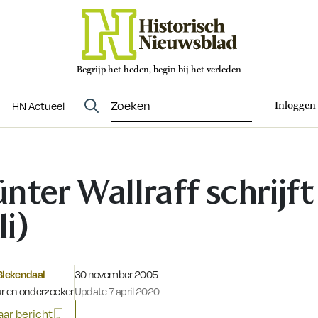
Begrijp het heden, begin bij het verleden
Abonneren
t
Evenementen
HN Actueel
Inloggen
HN Actueel
nter Wallraff schrijft
li)
Gepubliceerd op:
Blekendaal
30 november 2005
r en onderzoeker
Update 7 april 2020
ar bericht