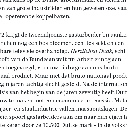
n van kans op de Duitse arbeidsmarkt en vielen in
n van grote industriëlen en hun gewetenloze, va
aal opererende koppelbazen.'
72 krijgt de tweemiljoenste gastarbeider bij aank
nchen nog een bos bloemen, een fles sekt en een
bare televisie overhandigd.
Herzlichen Dank
, schi
oofd van de Bundesanstalt für Arbeit er nog aan
n toegevoegd, voor uw bijdrage aan ons bruto
naal product. Maar met dat bruto nationaal produ
egin jaren tachtig slecht gesteld. Na de internatio
risis van het begin van de jaren zeventig heeft Dui
uw te maken met een economische recessie. Met
 ijzer- en staalindustrie vallen massaontslagen. D
eid spoort gastarbeiders aan om naar hun eigen 
 te keren door ze 10.500 Duitse mark - in de volk