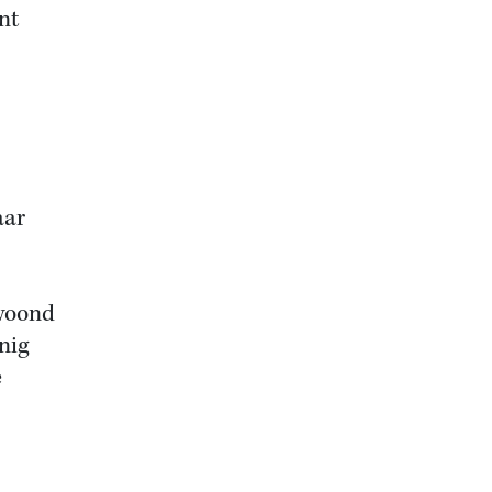
nt
aar
ewoond
nig
e