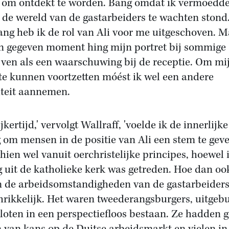
 om ontdekt te worden. Bang omdat ik vermoedd
 de wereld van de gastarbeiders te wachten stond
lang heb ik de rol van Ali voor me uitgeschoven. 
n gegeven moment hing mijn portret bij sommige
jven als een waarschuwing bij de receptie. Om mi
te kunnen voortzetten móést ik wel een andere
iteit aannemen.
jkertijd,' vervolgt Wallraff, 'voelde ik de innerlijke
 om mensen in de positie van Ali een stem te geve
hien wel vanuit oerchristelijke principes, hoewel 
g uit de katholieke kerk was getreden. Hoe dan oo
 de arbeidsomstandigheden van de gastarbeiders
hrikkelijk. Het waren tweederangsburgers, uitgebu
loten in een perspectiefloos bestaan. Ze hadden 