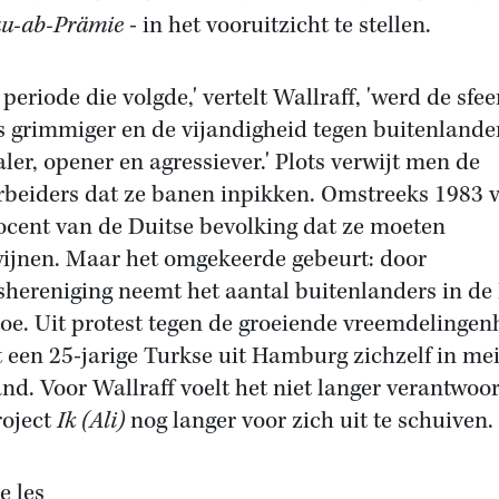
u-ab-Prämie
- in het vooruitzicht te stellen.
 periode die volgde,' vertelt Wallraff, 'werd de sfee
s grimmiger en de vijandigheid tegen buitenlande
ler, opener en agressiever.' Plots verwijt men de
rbeiders dat ze banen inpikken. Omstreeks 1983 
ocent van de Duitse bevolking dat ze moeten
ijnen. Maar het omgekeerde gebeurt: door
shereniging neemt het aantal buitenlanders in d
 toe. Uit protest tegen de groeiende vreemdelingen
t een 25-jarige Turkse uit Hamburg zichzelf in me
and. Voor Wallraff voelt het niet langer verantwo
roject
Ik (Ali)
nog langer voor zich uit te schuiven.
e les