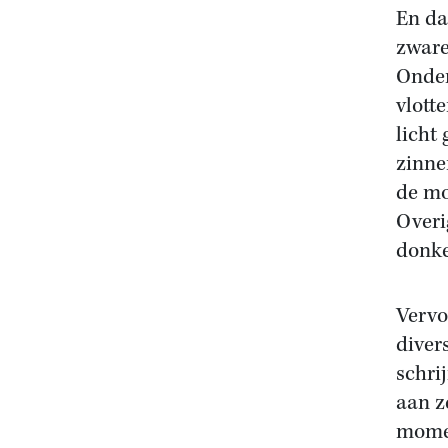
En dat
zware
Onder
vlott
licht
zinne
de mo
Overi
donke
Vervo
diver
schri
aan z
momen