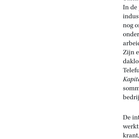
In de
indus
nog o
onder
arbei
Zijn 
daklo
Telef
Kapit
sommi
bedri
De in
werkt
krant