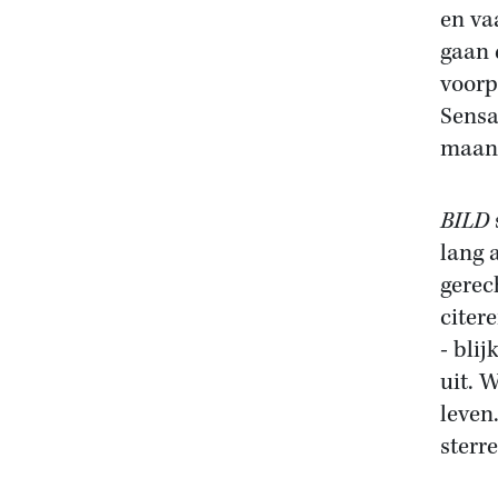
en va
gaan 
voorp
Sensa
maand
BILD
lang 
gerec
citer
- bli
uit. 
leven
sterre