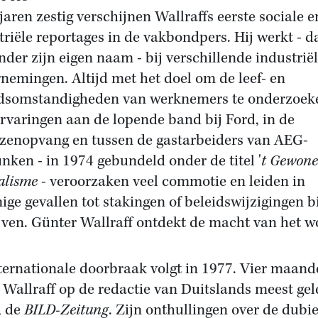
 jaren zestig verschijnen Wallraffs eerste sociale e
triële reportages in de vakbondpers. Hij werkt - d
nder zijn eigen naam - bij verschillende industrië
nemingen. Altijd met het doel om de leef- en
dsomstandigheden van werknemers te onderzoek
ervaringen aan de lopende band bij Ford, in de
zenopvang en tussen de gastarbeiders van AEG-
unken - in 1974 gebundeld onder de titel '
t Gewone
alisme
- veroorzaken veel commotie en leiden in
ge gevallen tot stakingen of beleidswijzigingen bi
jven. Günter Wallraff ontdekt de macht van het w
ternationale doorbraak volgt in 1977. Vier maan
 Wallraff op de redactie van Duitslands meest ge
, de
BILD-Zeitung
. Zijn onthullingen over de dubi