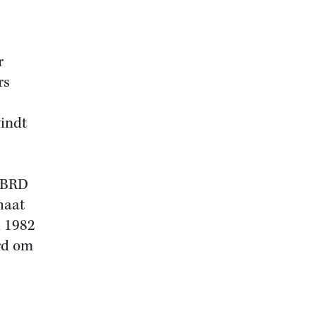
r
rs
vindt
e BRD
haat
i 1982
ord om