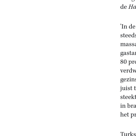
de
Ha
'In de
steed
massa
gasta
80 pr
verdw
gezin
juist
steek
in br
het p
Turks