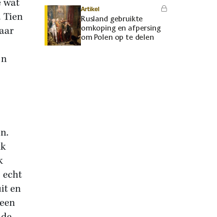
e wat
Artikel
. Tien
Rusland gebruikte
omkoping en afpersing
Maar
om Polen op te delen
jn
n.
ik
k
 echt
it en
geen