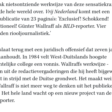
ak nietsontziende werkwijze van deze sensatiekra
de hele wereld over.
Vrij Nederland
komt met een
ublicatie van 23 pagina's: 'Exclusief! Schokkend!
tioneel! Günter Wallraff als
BILD
-reporter. Vier
en riooljournalistiek.'
slaat terug met een juridisch offensief dat zeven j
aanhoudt. In 1984 velt West-Duitslands hoogste
htelijke college een vonnis. Wallraffs werkwijze -
en uit de redactievergaderingen die hij heeft bijg
jkt in strijd met de Duitse grondwet. Het maakt wei
Wallraff is niet meer weg te denken uit het publiek
. Het hele land wacht op een nieuw project van de
porter.