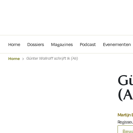
Home
Dossiers
Magazines
Podcas
Home
Dossiers
Magazines
Podcast
Evenementen
Home
Günter Wallraff schrijft Ik (Ali)
Gü
(A
Martijn 
Regisseu
Bewa