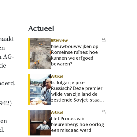
Actueel
maakt
Interview
Nieuwbouwwijken op
en
Romeinse ruïnes: hoe
n AG-
kunnen we erfgoed
bewaren?
tie
Artikel
nderd.
Is Bulgarije pro-
Russisch? Deze premier
wilde van zijn land de
zestiende Sovjet-staat
1942)
maken
Artikel
Het Proces van
 en
Neurenberg: hoe oorlog
d.
een misdaad werd