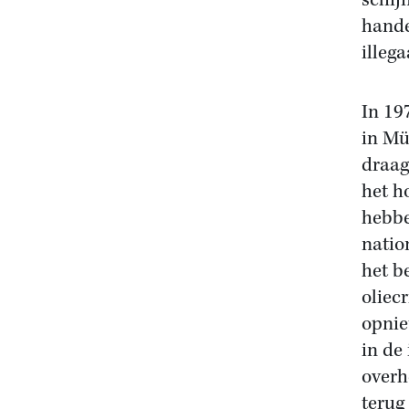
schij
hande
illeg
In 19
in Mü
draag
het h
hebbe
natio
het b
oliec
opnie
in de
overh
terug