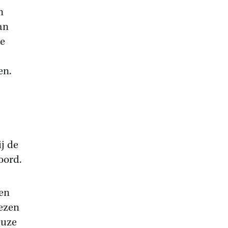
n
an
le
en.
j de
oord.
den
lezen
euze