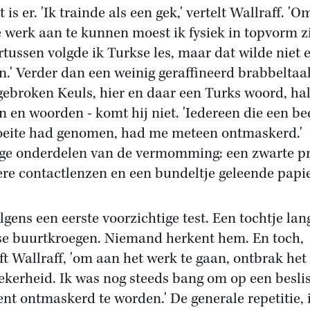
 is er. 'Ik trainde als een gek,' vertelt Wallraff. 'O
 werk aan te kunnen moest ik fysiek in topvorm zi
tussen volgde ik Turkse les, maar dat wilde niet 
en.' Verder dan een weinig geraffineerd brabbeltaal
 gebroken Keuls, hier en daar een Turks woord, ha
n en woorden - komt hij niet. 'Iedereen die een be
eite had genomen, had me meteen ontmaskerd.'
ge onderdelen van de vermomming: een zwarte pr
re contactlenzen en een bundeltje geleende papi
lgens een eerste voorzichtige test. Een tochtje lan
se buurtkroegen. Niemand herkent hem. En toch,
jft Wallraff, 'om aan het werk te gaan, ontbrak het
ekerheid. Ik was nog steeds bang om op een besli
t ontmaskerd te worden.' De generale repetitie, 