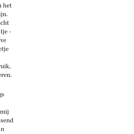
m het
jn.
echt
tje -
lve
etje
uik,
eren.
gs
 mij
ssend
in