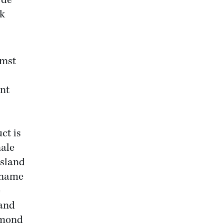
 de
ak
omst
jnt
ct is
nale
tsland
 name
e
land
smond