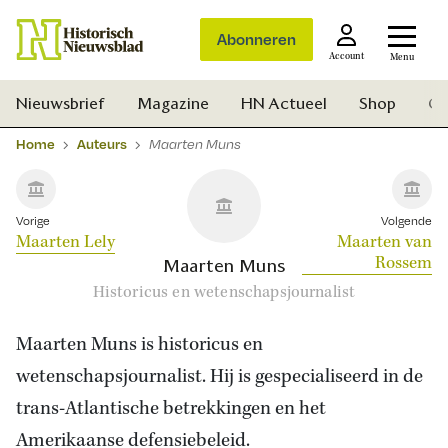
Abonneren
Account
Menu
Nieuwsbrief
Magazine
HN Actueel
Shop
Ge
Home
Auteurs
Maarten Muns
Vorige
Volgende
Maarten Lely
Maarten van
Rossem
Maarten Muns
Historicus en wetenschapsjournalist
Maarten Muns is historicus en
wetenschapsjournalist. Hij is gespecialiseerd in de
trans-Atlantische betrekkingen en het
Zoek
Amerikaanse defensiebeleid.