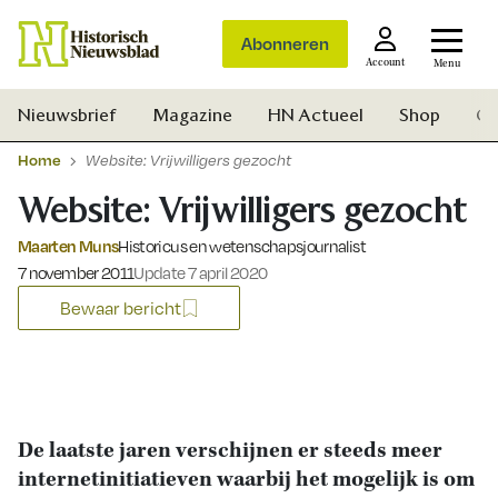
Abonneren
Account
Menu
Nieuwsbrief
Magazine
HN Actueel
Shop
Ge
Home
Website: Vrijwilligers gezocht
Website: Vrijwilligers gezocht
Maarten Muns
Historicus en wetenschapsjournalist
Gepubliceerd op:
7 november 2011
Update 7 april 2020
Bewaar bericht
De laatste jaren verschijnen er steeds meer
internetinitiatieven waarbij het mogelijk is om
Zoek