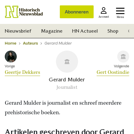
Abonneren
Account
Menu
Nieuwsbrief
Magazine
HN Actueel
Shop
Ge
Home
Auteurs
Gerard Mulder
Vorige
Volgende
Geertje Dekkers
Gert Oostindie
Gerard Mulder
Journalist
Gerard Mulder is journalist en schreef meerdere
prehistorische boeken.
Zoek
Artikelen geschreven door Gerard