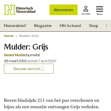
Abonneren
Account
Menu
Nieuwsbrief
Magazine
HN Actueel
Shop
Ge
Home
Mulder: Grijs
Mulder: Grijs
Gerard Mulder
Journalist
Gepubliceerd op:
28 maart 2001
Update 7 april 2020
Bewaar bericht
Boven bladzijde 211 van het pas verschenen en
bijna als een sensatie ontvangen Grijs verleden.
Zoek