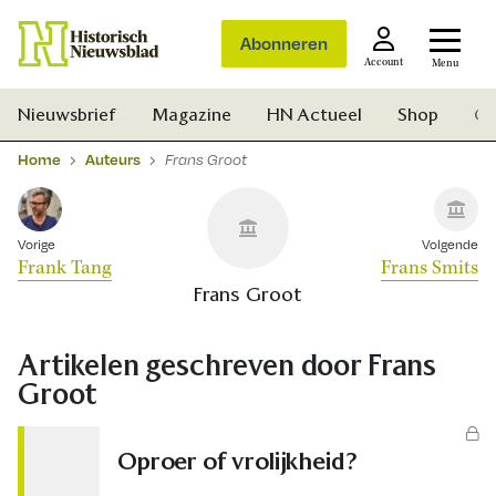
Abonneren
Account
Menu
Nieuwsbrief
Magazine
HN Actueel
Shop
Ge
Home
Auteurs
Frans Groot
Vorige
Volgende
Frank Tang
Frans Smits
Frans Groot
Artikelen geschreven door Frans
Groot
Oproer of vrolijkheid?
Zoek