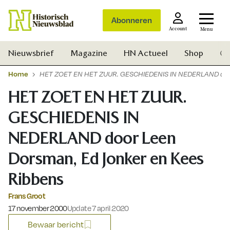
Abonneren
Account
Menu
Nieuwsbrief
Magazine
HN Actueel
Shop
Ge
Home
HET ZOET EN HET ZUUR. GESCHIEDENIS IN NEDERLAND door
HET ZOET EN HET ZUUR.
GESCHIEDENIS IN
NEDERLAND door Leen
Dorsman, Ed Jonker en Kees
Ribbens
Frans Groot
Gepubliceerd op:
17 november 2000
Update 7 april 2020
Zoek
Bewaar bericht