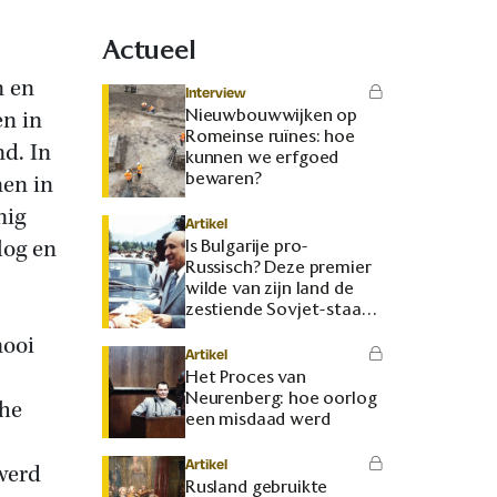
Actueel
n en
Interview
Nieuwbouwwijken op
en in
Romeinse ruïnes: hoe
nd. In
kunnen we erfgoed
bewaren?
nen in
nig
Artikel
log en
Is Bulgarije pro-
Russisch? Deze premier
wilde van zijn land de
zestiende Sovjet-staat
maken
mooi
Artikel
Het Proces van
Neurenberg: hoe oorlog
che
een misdaad werd
Artikel
werd
Rusland gebruikte