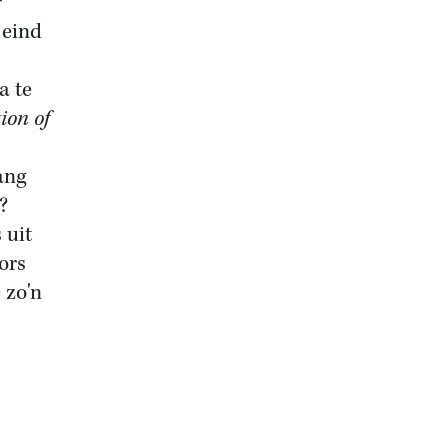
r
 eind
a te
ion of
ang
?
 uit
ors
 zo'n