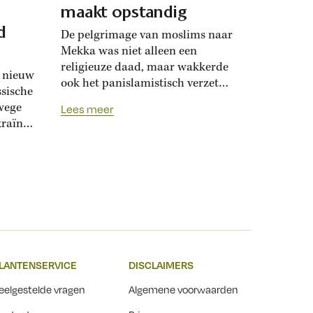
maakt opstandig
d
De pelgrimage van moslims naar
Mekka was niet alleen een
religieuze daad, maar wakkerde
n nieuw
ook het panislamistisch verzet
ssische
aan. In de negentiende eeuw
wege
Lees meer
vreesden koloniale machten
raïne.
daarom wereldwijde
n in
opstandigheid. Moslims hebben
de religieuze plicht om minstens
s
één keer in hun leven af te reizen
n van
naar Mekka, tijdens de hadj.
en
Arabist Richard van Leeuwen
onderzocht pelgrimsverslagen...
egen
en
LANTENSERVICE
DISCLAIMERS
d....
eelgestelde vragen
Algemene voorwaarden