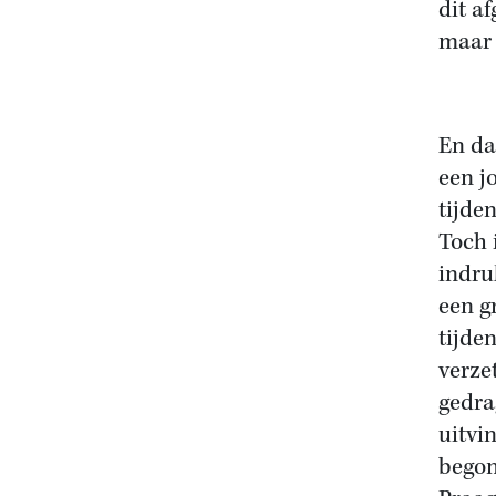
dit a
maar 
En da
een j
tijde
Toch 
indru
een g
tijde
verzet
gedra
uitvi
begon