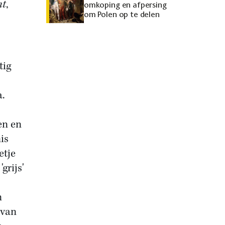
nt
,
omkoping en afpersing
om Polen op te delen
tig
a.
en en
is
etje
grijs'
n
 van