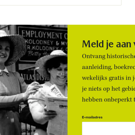
Meld je aan
Ontvang historische
aanleiding, boekre
wekelijks gratis in
je niets op het geb
hebben onbeperkt to
E-mailadres