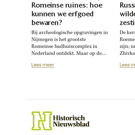
Romeinse ruïnes: hoe
Russ
kunnen we erfgoed
wild
bewaren?
zest
mak
Bij archeologische opgravingen in
De ker
Nijmegen is het grootste
Roemen
Romeinse badhuiscomplex in
zijn; 
Nederland ontdekt. Maar op de
Zhivko
plek van de opgraving wordt
Russis
Lees meer
Lees m
binnenkort een nieuwe woonwijk
1878. 
gebouwd. Hoogleraar Monique
loyaal
van den Dries legt uit hoe
Bulgaar
archeologen en
onderh
projectontwikkelaars elkaar
Zhivko
kunnen helpen om Nederlands
botste
erfgoed zichtbaar te bewaren.
dochter
Over een paar jaar staat het
Nijmeegse Waalfront vol...