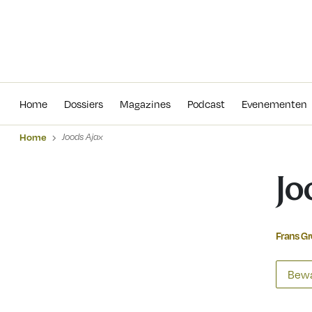
Home
Dossiers
Magazines
Podcas
Home
Dossiers
Magazines
Podcast
Evenementen
Home
Joods Ajax
Jo
Frans G
Bewa