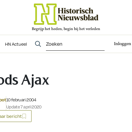
Begrijp het heden, begin bij het verleden
Abonneren
t
Evenementen
HN Actueel
Inloggen
HN Actueel
ods Ajax
Gepubliceerd op:
root
10 februari 2004
Update 7 april 2020
ar bericht