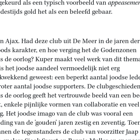
fgekeurd als een typisch voorbeeld van
appeaseme
destijds gold het als een beleefd gebaar.
n Ajax. Had deze club uit De Meer in de jaren der
oods karakter, en hoe verging het de Godenzonen
ns de oorlog? Kuper maakt veel werk van dit them
is het joodse aandeel vermoedelijk niet erg
kwekkend geweest: een beperkt aantal joodse led
roter aantal joodse supporters. De clubgeschieden
ns de oorlog geeft het vertrouwde beeld van een be
, enkele pijnlijke vormen van collaboratie en veel '
g. Het joodse imago van de club was vooral een
nding van de 'gouden' jaren zestig en zeventig. Toe
nen de tegenstanders de club van voorzitter Jaap