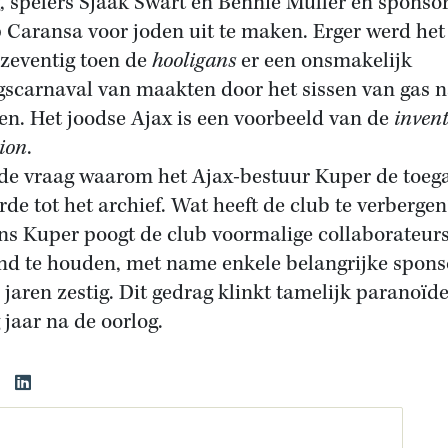
, spelers Sjaak Swart en Bennie Muller en sponso
Caransa voor joden uit te maken. Erger werd het
 zeventig toen de
hooligans
er een onsmakelijk
gscarnaval van maakten door het sissen van gas n
en. Het joodse Ajax is een voorbeeld van de
invent
tion
.
t de vraag waarom het Ajax-bestuur Kuper de toeg
rde tot het archief. Wat heeft de club te verbergen
ns Kuper poogt de club voormalige collaborateurs
nd te houden, met name enkele belangrijke spons
e jaren zestig. Dit gedrag klinkt tamelijk paranoïde
 jaar na de oorlog.