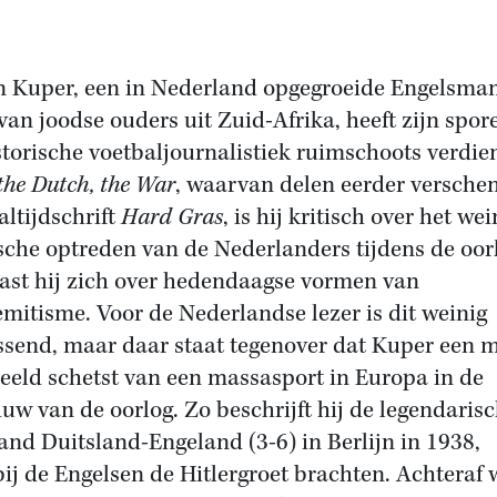
 Kuper, een in Nederland opgegroeide Engelsma
van joodse ouders uit Zuid-Afrika, heeft zijn spor
storische voetbaljournalistiek ruimschoots verdie
 the Dutch, the War
, waarvan delen eerder versche
altijdschrift
Hard Gras
, is hij kritisch over het wei
sche optreden van de Nederlanders tijdens de oor
ast hij zich over hedendaagse vormen van
emitisme. Voor de Nederlandse lezer is dit weinig
ssend, maar daar staat tegenover dat Kuper een 
beeld schetst van een massasport in Europa in de
uw van de oorlog. Zo beschrijft hij de legendaris
land Duitsland-Engeland (3-6) in Berlijn in 1938,
ij de Engelsen de Hitlergroet brachten. Achteraf 