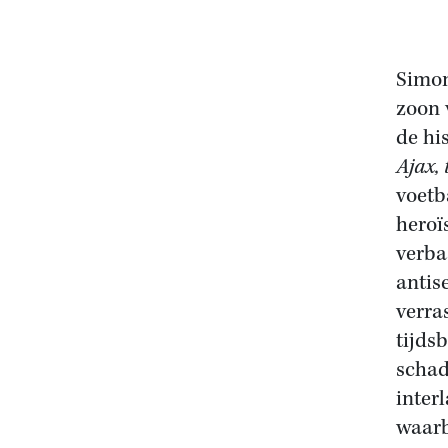
Simon
zoon 
de hi
Ajax,
voetb
heroï
verba
antis
verra
tijds
schad
inter
waarb