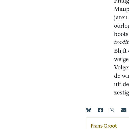
Praag
Maup 
jaren
oorlo
boots
tradi
Blijf
weige
Volge
de wi
uit d
zestig
Frans Groot