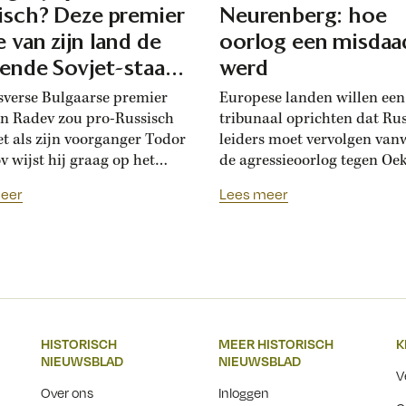
isch? Deze premier
Neurenberg: hoe
e van zijn land de
oorlog een misdaa
iende Sovjet-staat
werd
en
sverse Bulgaarse premier
Europese landen willen ee
 Radev zou pro-Russisch
tribunaal oprichten dat Ru
net als zijn voorganger Todor
leiders moet vervolgen van
v wijst hij graag op het
de agressieoorlog tegen Oek
che bevrijdingsverhaal van
Tachtig jaar geleden werde
eer
Lees meer
Die vroegere premier was zo
Neurenberg voor het eerst
 aan het Kremlin, dat hij de
politieke en militaire leider
se soevereiniteit inzette in
veroordeeld voor het voere
andelingen met Moskou.
een agressieoorlog. Sindsdi
vs pro-Russische koers
kijkt de internationale
 met de ideeën van zijn
gemeenschap anders aan t
, die juist...
militair geweld: het was ge
HISTORISCH
MEER HISTORISCH
K
recht meer, maar een misdaa
NIEUWSBLAD
NIEUWSBLAD
V
Over ons
Inloggen