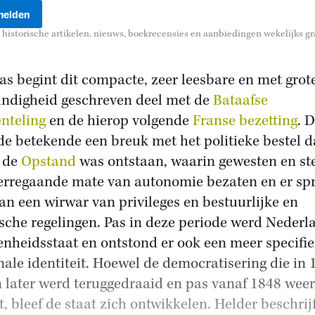
historische artikelen, nieuws, boekrecensies en aanbiedingen wekelijks gra
as begint dit compacte, zeer leesbare en met grot
ndigheid geschreven deel met de
Bataafse
nteling
en de hierop volgende
Franse bezetting
. 
de betekende een breuk met het politieke bestel d
 de
Opstand
was ontstaan, waarin gewesten en st
erregaande mate van autonomie bezaten en er sp
an een wirwar van privileges en bestuurlijke en
ische regelingen. Pas in deze periode werd Nederl
enheidsstaat en ontstond er ook een meer specifi
nale identiteit. Hoewel de democratisering die in 
 later werd teruggedraaid en pas vanaf 1848 weer
at, bleef de staat zich ontwikkelen. Helder beschrij