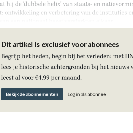
at hij de ‘dubbele helix’ van staats- en natievormi
: ontwikkeling en verbetering van de instituties e
 van een nationaal besef versterkten elkaar.
Dit artikel is exclusief voor abonnees
Begrijp het heden, begin bij het verleden: met H
lees je historische achtergronden bij het nieuws 
leest al voor €4,99 per maand.
Bekijk de abonnementen
Log in als abonnee