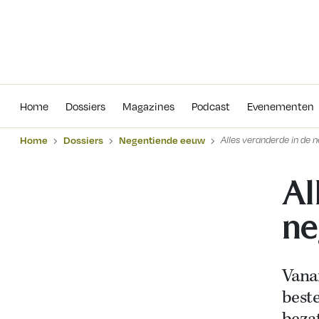
Home
Dossiers
Magazines
Podcas
Home
Dossiers
Magazines
Podcast
Evenementen
Home
Dossiers
Negentiende eeuw
Alles veranderde in de 
Al
ne
Vana
beste