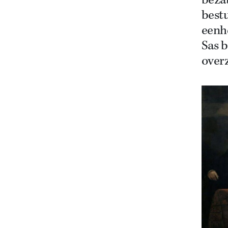
beza
best
eenhe
Sas 
over