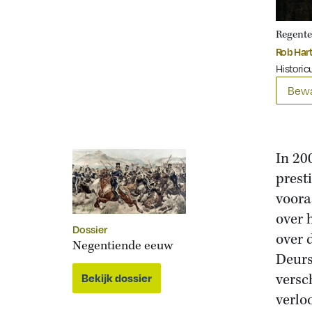
Regente
Rob Har
Historicu
Bewa
In 20
prest
voora
over 
Dossier
over 
Negentiende eeuw
Deurs
versc
Bekijk dossier
verlo