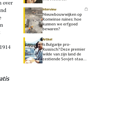
n over
and
Interview
Nieuwbouwwijken op
e
Romeinse ruïnes: hoe
en
kunnen we erfgoed
bewaren?
t
Artikel
Is Bulgarije pro-
-1914
Russisch? Deze premier
wilde van zijn land de
zestiende Sovjet-staat
maken
atis