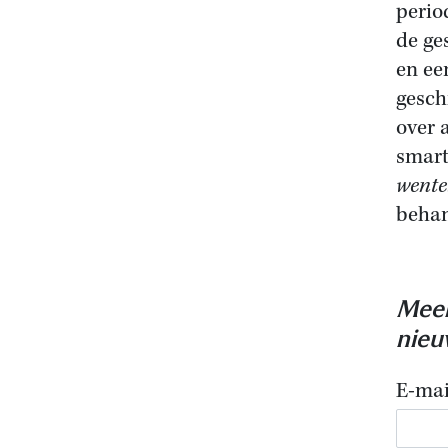
perio
de ge
en ee
gesch
over 
smart
wente
behan
Meer
nieu
E-mai