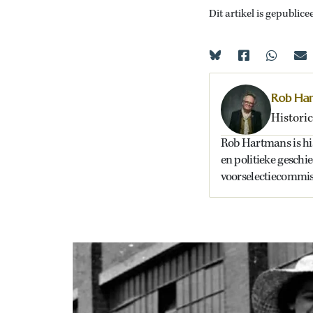
Dit artikel is gepublice
Rob Ha
Historic
Rob Hartmans is hist
en politieke geschi
voorselectiecommiss