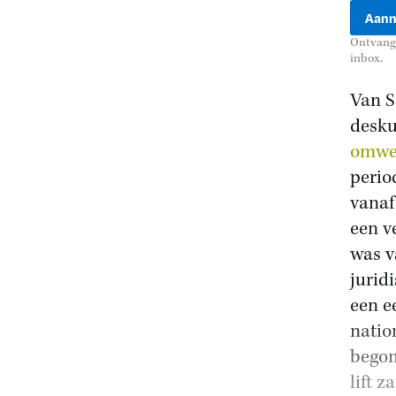
Ontvang 
inbox.
Van S
desku
omwe
perio
vanaf
een v
was v
jurid
een e
natio
begon
lift z