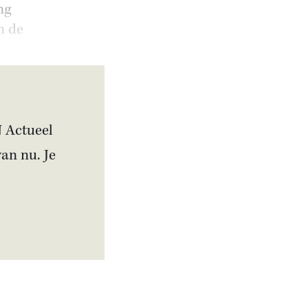
ng
n de
N Actueel
van nu. Je