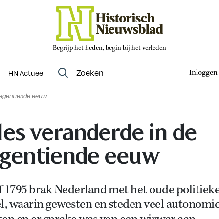
Begrijp het heden, begin bij het verleden
Abonneren
t
Evenementen
HN Actueel
Inloggen
HN Actueel
negentiende eeuw
les veranderde in de
gentiende eeuw
f 1795 brak Nederland met het oude politiek
l, waarin
gewesten en steden veel autonomi