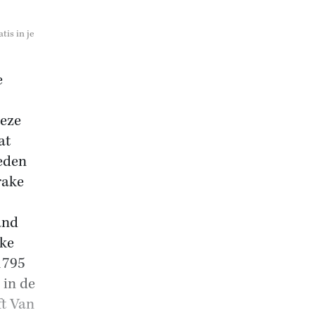
tis in je
e
Deze
at
eden
rake
and
eke
1795
 in de
ft Van