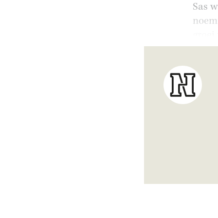
Sas w
noemt
groei