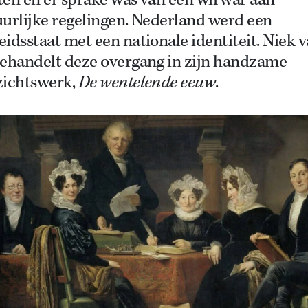
ten en er sprake was van een wirwar aan
uurlijke regelingen. Nederland werd een
idsstaat met een nationale identiteit. Niek 
behandelt deze overgang in zijn handzame
zichtswerk,
De wentelende eeuw
.