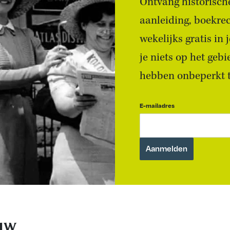
Ontvang historische
aanleiding, boekre
wekelijks gratis in
je niets op het geb
hebben onbeperkt to
E-mailadres
euw