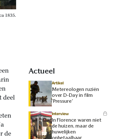
ca 1835.
 een
Actueel
arin
Artikel
en
Metereologen ruziën
over D-Day in film
t deel
‘Pressure’
Interview
eten
In Florence waren niet
Na
de huizen, maar de
huwelijken
r de
onbetaalbaar