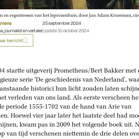
n en regentessen van het leprozenhuis, door Jan Adam Kruseman, cir
Gepubliceerd op:
tmans
25 september 2024
s, journalist en vertaler
Update 10 oktober 2024
ar bericht
04 startte uitgeverij Prometheus/Bert Bakker met
igieuze serie ‘De geschiedenis van Nederland’, wa
anstaande historici hun licht zouden laten schijn
het verleden van ons land. Als eerste verscheen he
de periode 1555-1702 van de hand van Arie van
en. Hoewel vier jaar later het laatste deel had mo
hijnen, kwam pas in 2009 het volgende boek uit. 
op van tijd verschenen niettemin de drie delen ove