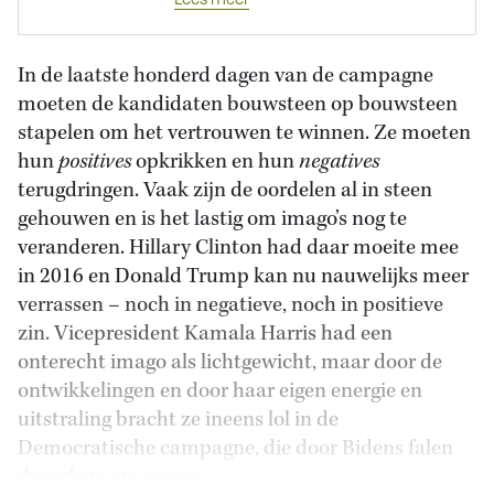
In de laatste honderd dagen van de campagne
moeten de kandidaten bouwsteen op bouwsteen
stapelen om het vertrouwen te winnen. Ze moeten
hun
positives
opkrikken en hun
negatives
terugdringen. Vaak zijn de oordelen al in steen
gehouwen en is het lastig om imago’s nog te
veranderen. Hillary Clinton had daar moeite mee
in 2016 en Donald Trump kan nu nauwelijks meer
verrassen – noch in negatieve, noch in positieve
zin. Vicepresident Kamala Harris had een
onterecht imago als lichtgewicht, maar door de
ontwikkelingen en door haar eigen energie en
uitstraling bracht ze ineens lol in de
Democratische campagne, die door Bidens falen
dreigde te stagneren.