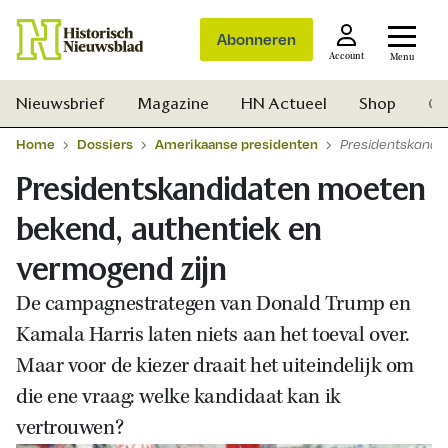
Abonneren
Account
Menu
Nieuwsbrief
Magazine
HN Actueel
Shop
Ge
Home
Dossiers
Amerikaanse presidenten
Presidentskandi
Presidentskandidaten moeten
bekend, authentiek en
vermogend zijn
De campagnestrategen van Donald Trump en
Kamala Harris laten niets aan het toeval over.
Maar voor de kiezer draait het uiteindelijk om
die ene vraag: welke kandidaat kan ik
vertrouwen?
Zoek