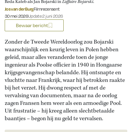
Reda Kateb als Jan Bojarski in
L’affaire Bojarski
.
Jos van der Burg
Filmrecensent
Gepubliceerd op:
30 mei 2026
Update 2 juni 2026
Bewaar bericht
Zonder de Tweede Wereldoorlog zou Bojarski
waarschijnlijk een keurig leven in Polen hebben
geleid, maar alles veranderde toen de jonge
ingenieur als Poolse officier in 1940 in Hongaarse
krijgsgevangenschap belandde. Hij ontsnapte en
vluchtte naar Frankrijk, waar hij betrokken raakte
bij het verzet. Hij dwong respect af met de
vervalsing van documenten, maar na de oorlog
zagen Fransen hem weer als een armoedige Pool.
Uit frustratie – hij kreeg alleen slechtbetaalde
baantjes – begon hij nu geld te vervalsen.