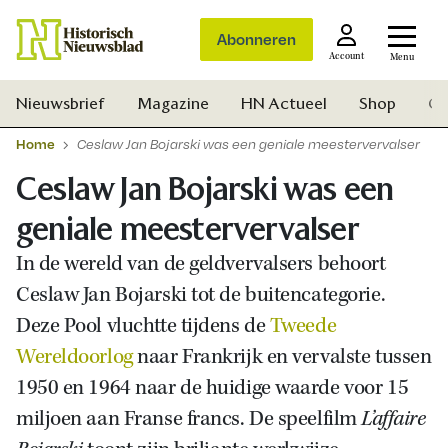
Abonneren
Account
Menu
Nieuwsbrief
Magazine
HN Actueel
Shop
Ge
Home
Ceslaw Jan Bojarski was een geniale meestervervalser
Ceslaw Jan Bojarski was een
geniale meestervervalser
In de wereld van de geldvervalsers behoort
Ceslaw Jan Bojarski tot de buitencategorie.
Deze Pool vluchtte tijdens de
Tweede
Wereldoorlog
naar Frankrijk en vervalste tussen
1950 en 1964 naar de huidige waarde voor 15
miljoen aan Franse francs. De speelfilm
L’affaire
Zoek