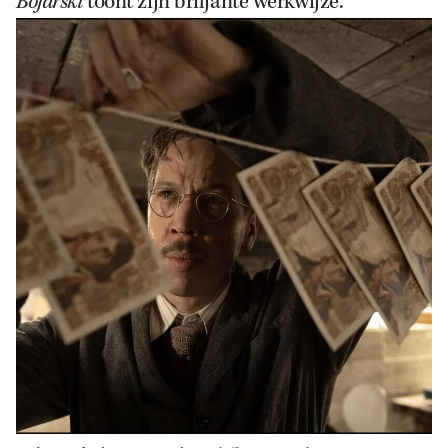
Bojarski
toont zijn briljante werkwijze.