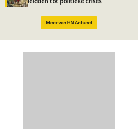
leidden tot politieke crises
Meer van HN Actueel