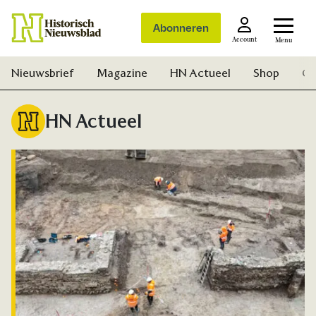
Abonneren
Account
Menu
Nieuwsbrief
Magazine
HN Actueel
Shop
Ge
HN Actueel
Zoek