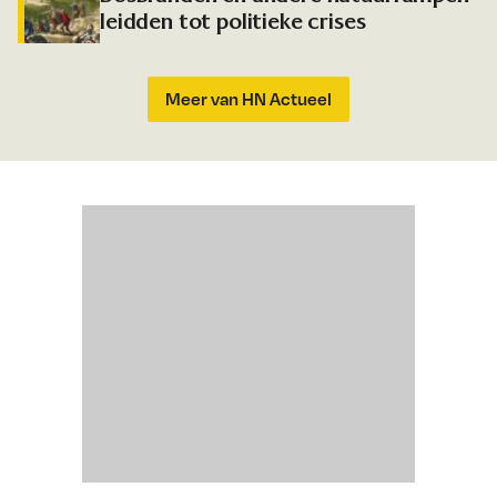
leidden tot politieke crises
Meer van HN Actueel