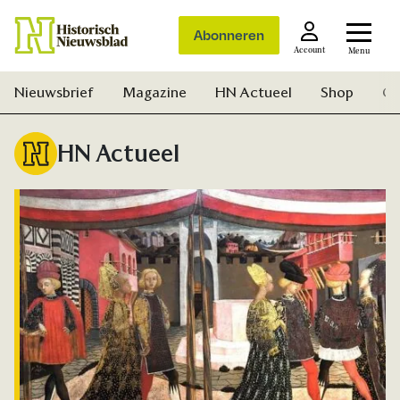
Abonneren
Account
Menu
Nieuwsbrief
Magazine
HN Actueel
Shop
Ge
HN Actueel
Zoek