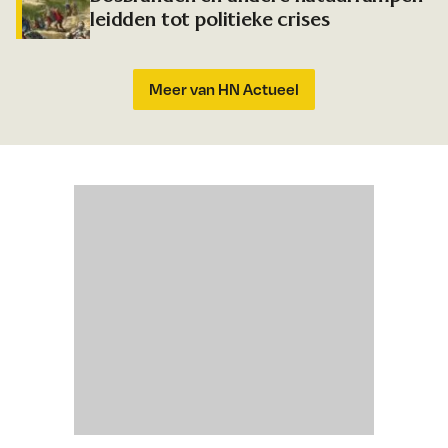
leidden tot politieke crises
Meer van HN Actueel