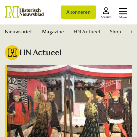
Abonneren
Account
Menu
Nieuwsbrief
Magazine
HN Actueel
Shop
Ge
HN Actueel
Zoek