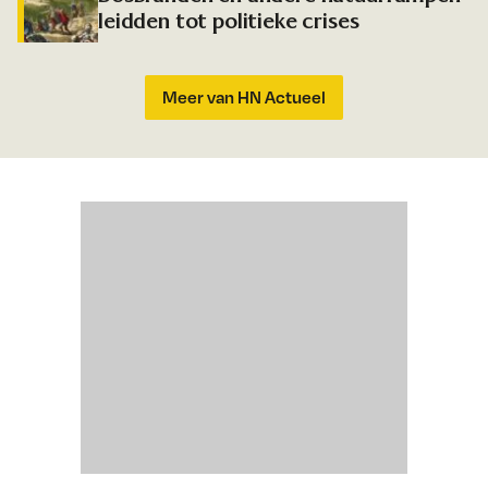
leidden tot politieke crises
Meer van HN Actueel