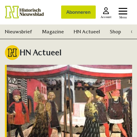
Abonneren
Account
Menu
Nieuwsbrief
Magazine
HN Actueel
Shop
Ge
HN Actueel
Zoek