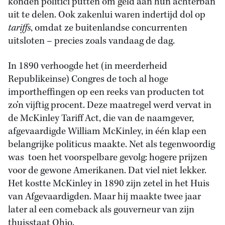
konden politici putten om geld aan hun achterban
uit te delen. Ook zakenlui waren indertijd dol op
tariffs
, omdat ze buitenlandse concurrenten
uitsloten – precies zoals vandaag de dag.
In 1890 verhoogde het (in meerderheid
Republikeinse) Congres de toch al hoge
importheffingen op een reeks van producten tot
zo’n vijftig procent. Deze maatregel werd vervat in
de McKinley Tariff Act, die van de naamgever,
afgevaardigde William McKinley, in één klap een
belangrijke politicus maakte. Net als tegenwoordig
was toen het voorspelbare gevolg: hogere prijzen
voor de gewone Amerikanen. Dat viel niet lekker.
Het kostte McKinley in 1890 zijn zetel in het Huis
van Afgevaardigden. Maar hij maakte twee jaar
later al een comeback als gouverneur van zijn
thuisstaat Ohio.