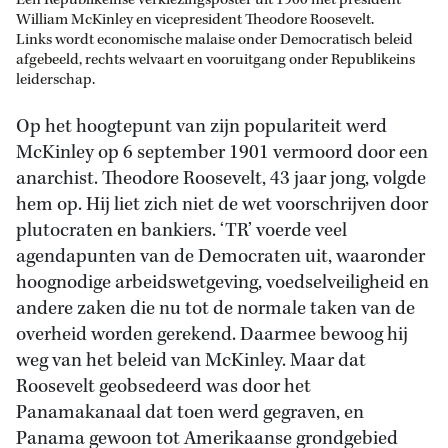
Een Republikeinse verkiezingsposter uit 1900 met president
William McKinley en vicepresident Theodore Roosevelt.
Links wordt economische malaise onder Democratisch beleid
afgebeeld, rechts welvaart en vooruitgang onder Republikeins
leiderschap.
Op het hoogtepunt van zijn populariteit werd
McKinley op 6 september 1901 vermoord door een
anarchist. Theodore Roosevelt, 43 jaar jong, volgde
hem op. Hij liet zich niet de wet voorschrijven door
plutocraten en bankiers. ‘TR’ voerde veel
agendapunten van de Democraten uit, waaronder
hoognodige arbeidswetgeving, voedselveiligheid en
andere zaken die nu tot de normale taken van de
overheid worden gerekend. Daarmee bewoog hij
weg van het beleid van McKinley. Maar dat
Roosevelt geobsedeerd was door het
Panamakanaal dat toen werd gegraven, en
Panama gewoon tot Amerikaanse grondgebied