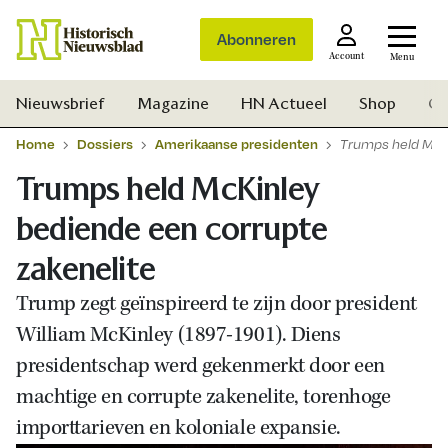
Abonneren
Account
Menu
Nieuwsbrief
Magazine
HN Actueel
Shop
Ge
Home
Dossiers
Amerikaanse presidenten
Trumps held McKi
Trumps held McKinley
bediende een corrupte
zakenelite
Trump zegt geïnspireerd te zijn door president
William McKinley (1897-1901). Diens
presidentschap werd gekenmerkt door een
machtige en corrupte zakenelite, torenhoge
importtarieven en koloniale expansie
.
Zoek