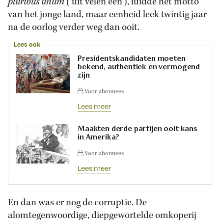
pluribus unum
(‘uit velen één’), luidde het motto
van het jonge land, maar eenheid leek twintig jaar
na de oorlog verder weg dan ooit.
Lees ook
Presidentskandidaten moeten
bekend, authentiek en vermogend
zijn
Voor abonnees
Lees meer
Maakten derde partijen ooit kans
in Amerika?
Voor abonnees
Lees meer
En dan was er nog de corruptie. De
alomtegenwoordige, diepgewortelde omkoperij