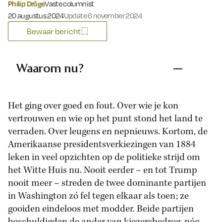
Philip Dröge
Vaste columnist
Gepubliceerd op:
20 augustus 2024
Update 6 november 2024
Bewaar bericht
Waarom nu?
Het ging over goed en fout. Over wie je kon
vertrouwen en wie op het punt stond het land te
verraden. Over leugens en nepnieuws. Kortom, de
Amerikaanse presidentsverkiezingen van 1884
leken in veel opzichten op de politieke strijd om
het Witte Huis nu. Nooit eerder – en tot Trump
nooit meer – streden de twee dominante partijen
in Washington zó fel tegen elkaar als toen; ze
gooiden eindeloos met modder. Beide partijen