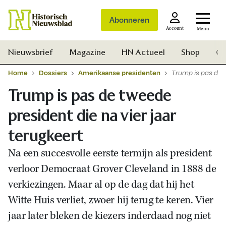
Abonneren
Account
Menu
Nieuwsbrief
Magazine
HN Actueel
Shop
Ge
Home
Dossiers
Amerikaanse presidenten
Trump is pas de t
Trump is pas de tweede
president die na vier jaar
terugkeert
Na een succesvolle eerste termijn als president
verloor Democraat Grover Cleveland in 1888 de
verkiezingen. Maar al op de dag dat hij het
Witte Huis verliet, zwoer hij terug te keren. Vier
jaar later bleken de kiezers inderdaad nog niet
Zoek