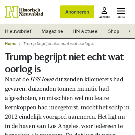
Abonneren
Account
Menu
Nieuwsbrief
Magazine
HN Actueel
Shop
Ge
Home
Trump begrijpt niet echt wat oorlog is
Trump begrijpt niet echt wat
oorlog is
Nadat de
HSS Iowa
duizenden kilometers had
gevaren, duizenden tonnen munitie had
afgeschoten, en misschien wel nucleaire
kernkoppen had meegetorst, mocht het schip in
2012 eindelijk voorgoed aanmeren. Het ligt nu
in de haven van Los Angeles, voor iedereen te
Zoek