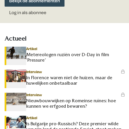
Bekijk de abonnementen
Log in als abonnee
Actueel
Artikel
Metereologen ruziën over D-Day in film
‘Pressure’
Interview
In Florence waren niet de huizen, maar de
huwelijken onbetaalbaar
Interview
Nieuwbouwwijken op Romeinse ruïnes: hoe
kunnen we erfgoed bewaren?
Artikel
Is Bulgarije pro-Russisch? Deze premier wilde