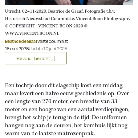
Utrecht. 02–11-2020. Beatrice de Graaf. Fotografie t.b.v.
Historisch Nieuwsblad Columniste. Vincent Boon Photography
© COPYRIGHT : VINCENT BOON 2020 ©
WWW.VINCENTBOON.NL
Beatrice de Graaf
Vaste columnist
Gepubliceerd op:
15 mei 2025
Update 10 juni 2025
Bewaar bericht
Een tochtje door dit slagschip kost een middag,
maar levert een halve eeuw geschiedenis op. Over
een lengte van 270 meter, een breedte van 33
meter en een hoogte van een aantal verdiepingen,
brengt het schip je terug in de tijd. De uniformen
hangen nog aan de deuren, het kombuis lijkt nog
warm van de laatste matrozenprak.