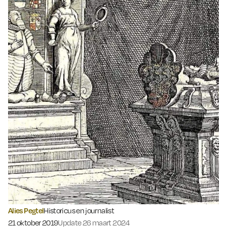
Alies Pegtel
Historicus en journalist
Gepubliceerd op:
21 oktober 2019
Update 26 maart 2024