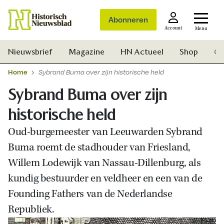
Abonneren
Account
Menu
Nieuwsbrief
Magazine
HN Actueel
Shop
Ge
Home
Sybrand Buma over zijn historische held
Sybrand Buma over zijn
historische held
Oud-burgemeester van Leeuwarden Sybrand
Buma roemt de stadhouder van Friesland,
Willem Lodewijk van Nassau-Dillenburg, als
kundig bestuurder en veldheer en een van de
Founding Fathers van de Nederlandse
Republiek.
Zoek