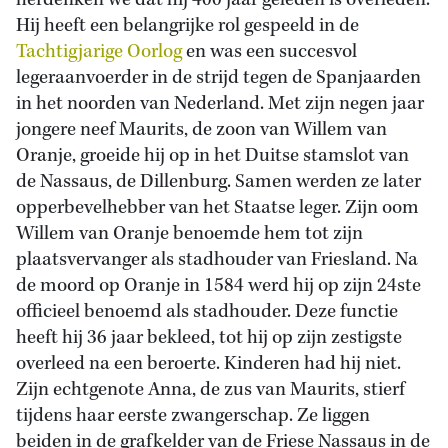
herdenken we dat hij 400 jaar geleden is overleden.
Hij heeft een belangrijke rol gespeeld in de
Tachtigjarige Oorlog
en was een succesvol
legeraanvoerder in de strijd tegen de Spanjaarden
in het noorden van Nederland. Met zijn negen jaar
jongere neef Maurits, de zoon van Willem van
Oranje, groeide hij op in het Duitse stamslot van
de Nassaus, de Dillenburg. Samen werden ze later
opperbevelhebber van het Staatse leger. Zijn oom
Willem van Oranje benoemde hem tot zijn
plaatsvervanger als stadhouder van Friesland. Na
de moord op Oranje in 1584 werd hij op zijn 24ste
officieel benoemd als stadhouder. Deze functie
heeft hij 36 jaar bekleed, tot hij op zijn zestigste
overleed na een beroerte. Kinderen had hij niet.
Zijn echtgenote Anna, de zus van Maurits, stierf
tijdens haar eerste zwangerschap. Ze liggen
beiden in de grafkelder van de Friese Nassaus in de