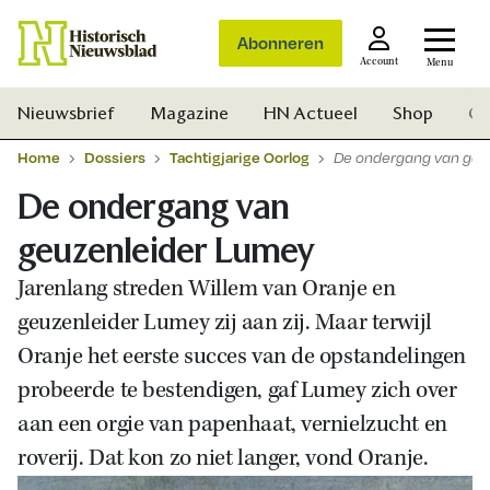
Abonneren
Account
Menu
Nieuwsbrief
Magazine
HN Actueel
Shop
Ge
Home
Dossiers
Tachtigjarige Oorlog
De ondergang van geu
De ondergang van
geuzenleider Lumey
Jarenlang streden Willem van Oranje en
geuzenleider Lumey zij aan zij. Maar terwijl
Oranje het eerste succes van de opstandelingen
probeerde te bestendigen, gaf Lumey zich over
aan een orgie van papenhaat, vernielzucht en
roverij. Dat kon zo niet langer, vond Oranje.
Zoek