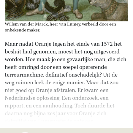
Willem van der Marck, heer van Lumey, verbeeld door een
onbekende maker.
Maar nadat Oranje tegen het einde van 1572 het
besluit had genomen, moest het nog uitgevoerd
worden. Hoe maak je een gevaarlijke man, die zich
heeft omringd door een soepel opererende
terreurmachine, definitief onschadelijk? Uit de
weg ruimen leek de enige manier. Maar dat zou
niet goed op Oranje afstralen. Er kwam een
Nederlandse oplossing. Een onderzoek, een
rapport, en een aanhouding. Toch duurde het
daarna nog bijna zes jaar voor Oranje zich
definitief van Lumey wist te ontdoen.