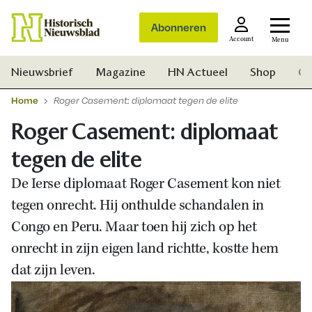
Abonneren
Account
Menu
Nieuwsbrief
Magazine
HN Actueel
Shop
Ge
Home
Roger Casement: diplomaat tegen de elite
Roger Casement: diplomaat
tegen de elite
De Ierse diplomaat Roger Casement kon niet
tegen onrecht. Hij onthulde schandalen in
Congo en Peru. Maar toen hij zich op het
onrecht in zijn eigen land richtte, kostte hem
dat zijn leven.
Zoek