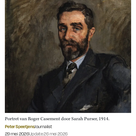
Portret van Roger Casement door Sarah Purser, 1914.
Peter Speetjens
Journalist
Gepubliceerd op:
29 mei 2026
Update 26 mei 2026