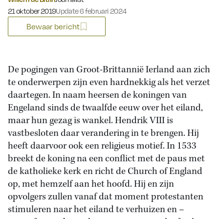
Gepubliceerd op:
21 oktober 2019
Update 6 februari 2024
Bewaar bericht
De pogingen van Groot-Brittannië Ierland aan zich
te onderwerpen zijn even hardnekkig als het verzet
daartegen. In naam heersen de koningen van
Engeland sinds de twaalfde eeuw over het eiland,
maar hun gezag is wankel. Hendrik VIII is
vastbesloten daar verandering in te brengen. Hij
heeft daarvoor ook een religieus motief. In 1533
breekt de koning na een conflict met de paus met
de katholieke kerk en richt de Church of England
op, met hemzelf aan het hoofd. Hij en zijn
opvolgers zullen vanaf dat moment protestanten
stimuleren naar het eiland te verhuizen en –