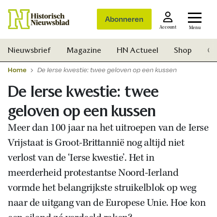
Abonneren
Account
Menu
Nieuwsbrief
Magazine
HN Actueel
Shop
Ge
Home
De Ierse kwestie: twee geloven op een kussen
De Ierse kwestie: twee
geloven op een kussen
Meer dan 100 jaar na het uitroepen van de Ierse
Vrijstaat is Groot-Brittannië nog altijd niet
verlost van de ‘Ierse kwestie’. Het in
meerderheid protestantse Noord-Ierland
vormde het belangrijkste struikelblok op weg
naar de uitgang van de Europese Unie. Hoe kon
Zoek