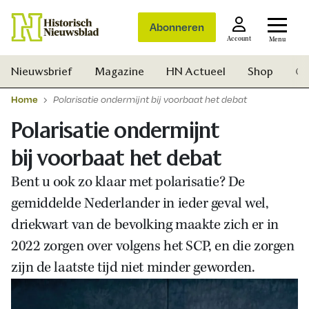
Abonneren
Account
Menu
Nieuwsbrief
Magazine
HN Actueel
Shop
Ge
Home
Polarisatie ondermijnt bij voorbaat het debat
Polarisatie ondermijnt
bij voorbaat het debat
Bent u ook zo klaar met polarisatie? De
gemiddelde Nederlander in ieder geval wel,
driekwart van de bevolking maakte zich er in
2022 zorgen over volgens het SCP, en die zorgen
zijn de laatste tijd niet minder geworden.
Zoek