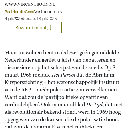
WWW.VINCENTBOON.NL
Beatrice de Graaf
Vaste columnist
Gepubliceerd op:
4 juli 2025
Update 18 juli 2025
Bewaar bericht
Maar misschien bent u als lezer géén gemiddelde
Nederlander en geniet u juist van debatteren en
discussiëren op het scherpst van de snede. Op 8
maart 1968 meldde
Het Parool
dat de Abraham
Kuyperstichting – het wetenschappelijk instituut
van de ARP – méér polarisatie zou verwelkomen.
Want dat zou de ‘partijpolitieke opvattingen
verduidelijken’. Ook in maandblad
De Tijd
, dat niet
als revolutionair bekend stond, werd in 1969 hoog
opgegeven van de kansen die de polarisatie bood:
dat zou ‘de dynamiek’ van het publieke en