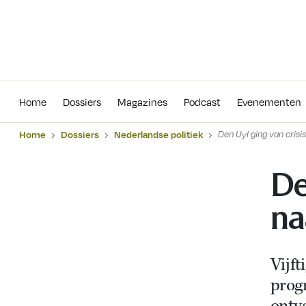
Home
Dossiers
Magazines
Podcas
Home
Dossiers
Magazines
Podcast
Evenementen
Home
Dossiers
Nederlandse politiek
Den Uyl ging van crisis
De
na
Vijft
progr