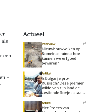
ier
Actueel
 als
Interview
Nieuwbouwwijken op
Romeinse ruïnes: hoe
r een
kunnen we erfgoed
bewaren?
Artikel
en –
Is Bulgarije pro-
Russisch? Deze premier
e
wilde van zijn land de
zestiende Sovjet-staat
maken
Artikel
Het Proces van