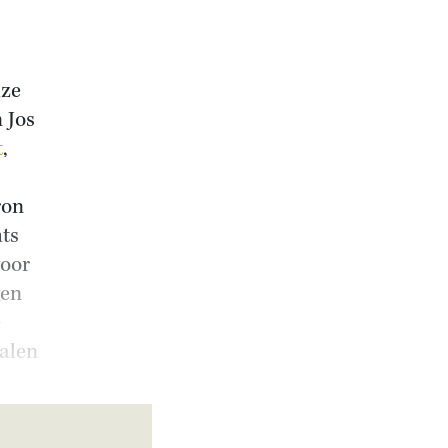
uze
 Jos
t
,
ron
hts
voor
gen
e
ealen