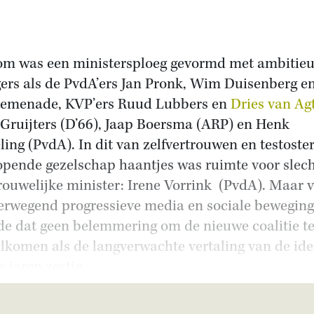
m was een ministersploeg gevormd met ambitie
gers als de PvdA’ers Jan Pronk, Wim Duisenberg en
emenade, KVP’ers Ruud Lubbers en
Dries van Ag
Gruijters (D’66), Jaap Boersma (ARP) en Henk
ling (PvdA). In dit van zelfvertrouwen en testoste
opende gezelschap haantjes was ruimte voor slec
rouwelijke minister: Irene Vorrink (PvdA). Maar 
erwegend progressieve media en sociale bewegin
e dat geen belemmering om de nieuwe coalitie t
lkomen als de langverwachte vertaling van de id
e jaren zestig.