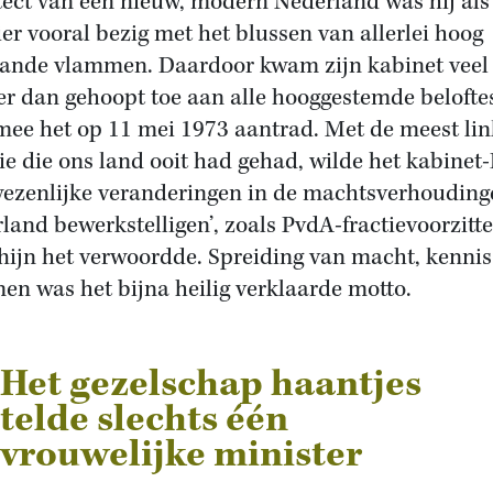
tect van een nieuw, modern Nederland was hij als
er vooral bezig met het blussen van allerlei hoog
aande vlammen. Daardoor kwam zijn kabinet veel
r dan gehoopt toe aan alle hooggestemde belofte
ee het op 11 mei 1973 aantrad. Met de meest lin
tie die ons land ooit had gehad, wilde het kabinet
wezenlijke veranderingen in de machtsverhouding
land bewerkstelligen’, zoals PvdA-fractievoorzitt
hijn het verwoordde. Spreiding van macht, kennis
en was het bijna heilig verklaarde motto.
Het gezelschap haantjes
telde slechts één
vrouwelijke minister