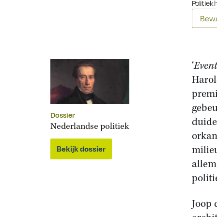
Politiek 
Bewa
‘
Event
Harol
premi
gebeu
Dossier
duide
Nederlandse politiek
orkan
milie
Bekijk dossier
allem
polit
Joop 