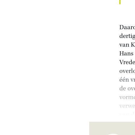
Daaro
derti
van K
Hans 
Vrede
overl
één v
de ov
vormd
verwe
van d