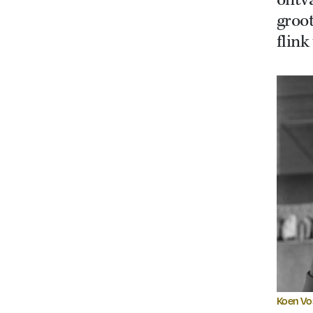
ontva
groo
flink
Koen Vo