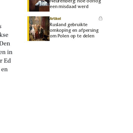
Neurenberg: hoe oorlog
een misdaad werd
Artikel
Rusland gebruikte
s
omkoping en afpersing
kse
om Polen op te delen
-Den
en in
er Ed
 en