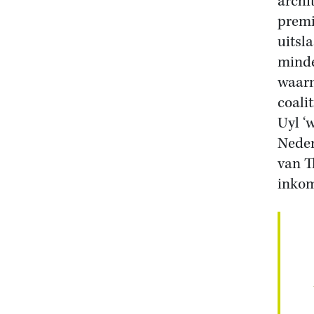
archi
premi
uitsl
minde
waarm
coali
Uyl ‘
Neder
van T
inkom