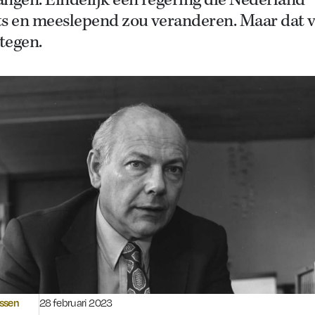
ngen. Eindelijk een regering die Nederland
ts en meeslepend zou veranderen. Maar dat v
 tegen.
Gepubliceerd op:
ssen
28 februari 2023