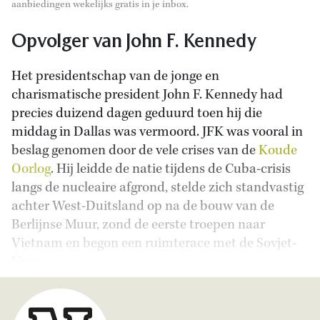
aanbiedingen wekelijks gratis in je inbox.
Opvolger van John F. Kennedy
Het presidentschap van de jonge en
charismatische president John F. Kennedy had
precies duizend dagen geduurd toen hij die
middag in Dallas was vermoord. JFK was vooral in
beslag genomen door de vele crises van de
Koude
Oorlog
. Hij leidde de natie tijdens de Cuba-crisis
langs de nucleaire afgrond, stelde zich standvastig
achter West-Duitsland op na de bouw van de
Berlijnse Muur, zond de eerste troepen naar
Vietnam en begon een ruimterace met de Sovjet-
Unie.