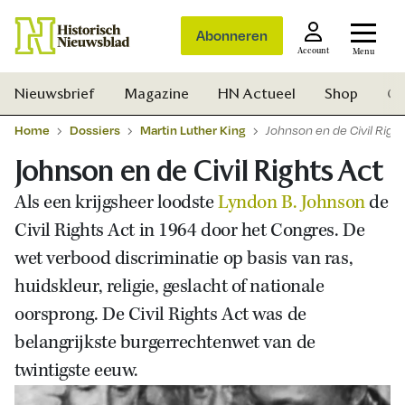
Abonneren
Account
Menu
Nieuwsbrief
Magazine
HN Actueel
Shop
Ge
Home
Dossiers
Martin Luther King
Johnson en de Civil Righ
Johnson en de Civil Rights Act
Als een krijgsheer loodste
Lyndon B. Johnson
de
Civil Rights Act in 1964 door het Congres. De
wet verbood discriminatie op basis van ras,
huidskleur, religie, geslacht of nationale
oorsprong. De Civil Rights Act was de
belangrijkste burgerrechtenwet van de
twintigste eeuw.
Zoek