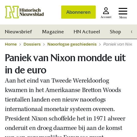
Abonneren
Account
Menu
Nieuwsbrief
Magazine
HN Actueel
Shop
Ge
Home
Dossiers
Naoorlogse geschiedenis
Paniek van Nixon
Paniek van Nixon mondde uit
in de euro
Aan het eind van Tweede Wereldoorlog
kwamen in het Amerikaanse Bretton Woods
tientallen landen een nieuw naoorlogs
internationaal monetair systeem overeen.
President Nixon schoffelde het in 1971 alweer
onderuit en droeg daarmee bij aan de komst
Zoek