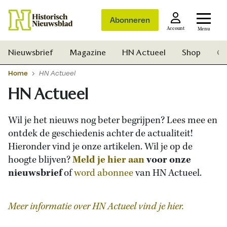
Abonneren
Account
Menu
Nieuwsbrief
Magazine
HN Actueel
Shop
Ge
Home
HN Actueel
HN Actueel
Wil je het nieuws nog beter begrijpen? Lees mee en
ontdek de geschiedenis achter de actualiteit!
Hieronder vind je onze artikelen. Wil je op de
hoogte blijven?
Meld je hier aan
voor onze
nieuwsbrief
of
word abonnee
van HN Actueel.
Meer informatie over HN Actueel vind je hier.
Zoek