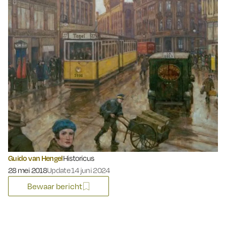
Guido van Hengel
Historicus
Gepubliceerd op:
28 mei 2018
Update 14 juni 2024
Bewaar bericht