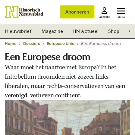
Abonneren
Account
Menu
Nieuwsbrief
Magazine
HN Actueel
Shop
Ge
Home
Dossiers
Europese Unie
Een Europese droom
Een Europese droom
Waar moet het naartoe met Europa? In het
Interbellum droomden niet zozeer links-
liberalen, maar rechts-conservatieven van een
verenigd, verheven continent.
Zoek