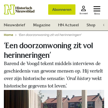
Abonneren
Account
Menu
Nieuwsbrief
Magazine
HN Actueel
Shop
Ge
Home
‘Een doorzonwoning zit vol herinneringen’
‘Een doorzonwoning zit vol
herinneringen’
Barend de Voogd tekent middels interviews de
geschiedenis van gewone mensen op. Hij vertelt
over zijn historische sensatie: ‘
Oral history
wekt
historische gegevens tot leven.’
Zoek