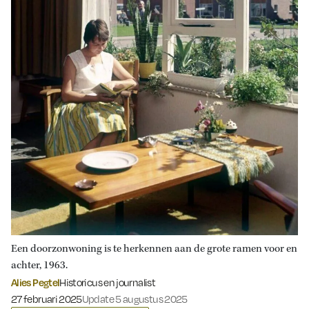
Een doorzonwoning is te herkennen aan de grote ramen voor en
achter, 1963.
Alies Pegtel
Historicus en journalist
Gepubliceerd op:
27 februari 2025
Update 5 augustus 2025