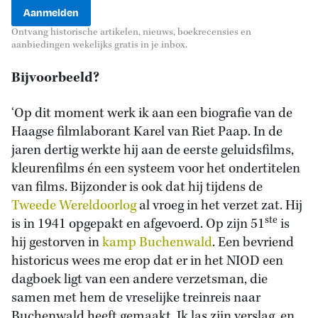
Ontvang historische artikelen, nieuws, boekrecensies en
aanbiedingen wekelijks gratis in je inbox.
Bijvoorbeeld?
‘Op dit moment werk ik aan een biografie van de
Haagse filmlaborant Karel van Riet Paap. In de
jaren dertig werkte hij aan de eerste geluidsfilms,
kleurenfilms én een systeem voor het ondertitelen
van films. Bijzonder is ook dat hij tijdens de
Tweede Wereldoorlog
al vroeg in het verzet zat. Hij
ste
is in 1941 opgepakt en afgevoerd. Op zijn 51
is
hij gestorven in
kamp Buchenwald
. Een bevriend
historicus wees me erop dat er in het NIOD een
dagboek ligt van een andere verzetsman, die
samen met hem de vreselijke treinreis naar
Buchenwald heeft gemaakt. Ik las zijn verslag, en