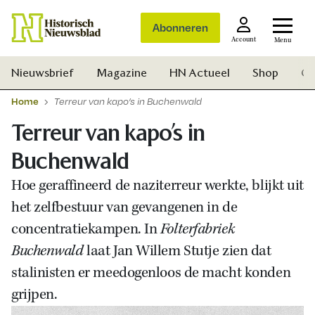
Abonneren
Account
Menu
Nieuwsbrief
Magazine
HN Actueel
Shop
Ge
Home
Terreur van kapo’s in Buchenwald
Terreur van kapo’s in
Buchenwald
Hoe geraffineerd de naziterreur werkte, blijkt uit
het zelfbestuur van gevangenen in de
concentratiekampen. In
Folterfabriek
Buchenwald
laat Jan Willem Stutje zien dat
stalinisten er meedogenloos de macht konden
grijpen.
Zoek