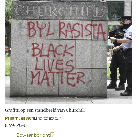
Grafitti op een standbeeld van Churchill
Mirjam Janssen
Eindredacteur
Gepubliceerd op:
8 mei 2025
Bewaar bericht