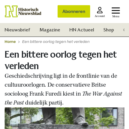
Abonneren
Account
Menu
Nieuwsbrief
Magazine
HN Actueel
Shop
Ge
Home
Een bittere oorlog tegen het verleden
Een bittere oorlog tegen het
verleden
Geschiedschrijving ligt in de frontlinie van de
cultuuroorlogen. De conservatieve Britse
socioloog Frank Furedi kiest in
The War Against
the Past
duidelijk partij.
Zoek